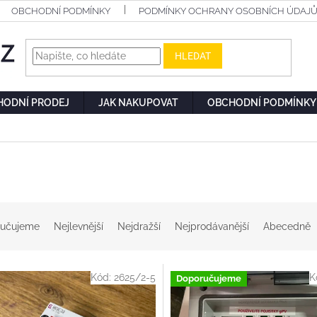
OBCHODNÍ PODMÍNKY
PODMÍNKY OCHRANY OSOBNÍCH ÚDAJ
HLEDAT
HODNÍ PRODEJ
JAK NAKUPOVAT
OBCHODNÍ PODMÍNKY
učujeme
Nejlevnější
Nejdražší
Nejprodávanější
Abecedně
Kód:
2625/2-5
K
Doporučujeme