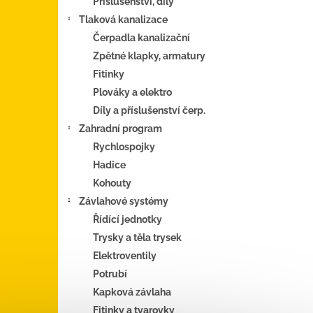
Příslušenství, díly
Tlaková kanalizace
Čerpadla kanalizační
Zpětné klapky, armatury
Fitinky
Plováky a elektro
Díly a příslušenství čerp.
Zahradní program
Rychlospojky
Hadice
Kohouty
Závlahové systémy
Řídící jednotky
Trysky a těla trysek
Elektroventily
Potrubí
Kapková závlaha
Fitinky a tvarovky