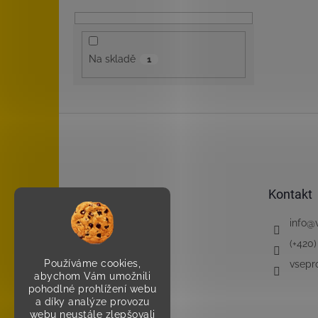
Na skladě
1
Z
á
p
a
t
Kontakt
í
info
@
(+420)
Používáme cookies,
vsepr
abychom Vám umožnili
pohodlné prohlížení webu
a díky analýze provozu
webu neustále zlepšovali