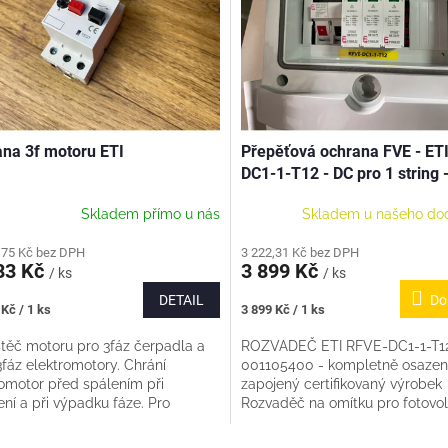
na 3f motoru ETI
Přepěťová ochrana FVE - ET
DC1-1-T12 - DC pro 1 string 
kompletní - 001105400
Skladem přímo u nás
Skladem u našeho do
,75 Kč bez DPH
3 222,31 Kč bez DPH
83 Kč
3 899 Kč
/ ks
/ ks
DETAIL
Do
Měrná
Kč / 1 ks
3 899 Kč / 1 ks
cena:
těč motoru pro 3fáz čerpadla a
ROZVADEČ ETI RFVE-DC1-1-T1
3fáz elektromotory. Chrání
001105400 - kompletně osazen
romotor před spálením při
zapojený certifikovaný výrobek
ení a při výpadku fáze. Pro
Rozvaděč na omítku pro fotovol
aci na DIN lištu nebo do izolační...
systémy - pro 1 string - třída o
I+II, v...