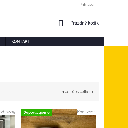
Ů
MOJE OBJEDNÁVKA
Přihlášení
NÁKUPNÍ
Prázdný košík
KOŠÍK
KONTAKT
3
položek celkem
ód:
2685
Kód:
2604
Doporučujeme