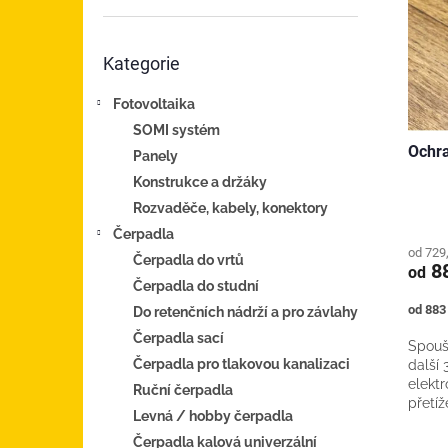
i
r
n
s
o
e
p
d
Přeskočit
l
Kategorie
kategorie
r
u
o
k
Fotovoltaika
d
t
u
SOMI systém
ů
Ochra
k
Panely
t
Konstrukce a držáky
ů
Rozvaděče, kabely, konektory
Čerpadla
od 729
Čerpadla do vrtů
8
od
Čerpadla do studní
Měrná
od 883 
Do retenčních nádrží a pro závlahy
cena:
Čerpadla sací
Spouš
Čerpadla pro tlakovou kanalizaci
další 
elekt
Ruční čerpadla
přetíž
Levná / hobby čerpadla
instal
Čerpadla kalová univerzální