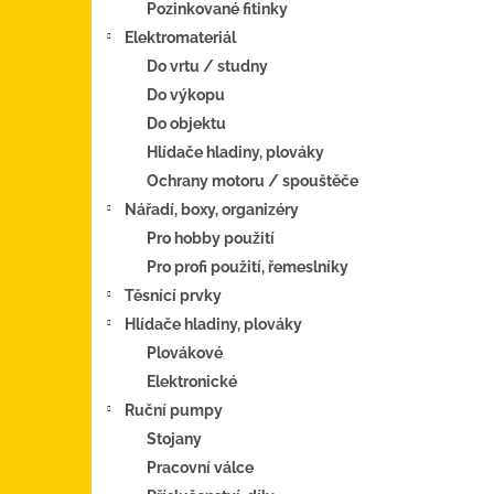
Pozinkované fitinky
Elektromateriál
Do vrtu / studny
Do výkopu
Do objektu
Hlídače hladiny, plováky
Ochrany motoru / spouštěče
Nářadí, boxy, organizéry
Pro hobby použití
Pro profi použití, řemeslníky
Těsnící prvky
Hlídače hladiny, plováky
Plovákové
Elektronické
Ruční pumpy
Stojany
Pracovní válce