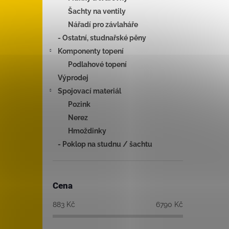
Šachty na ventily
Nářadí pro závlaháře
- Ostatní, studnařské pěny
Komponenty topení
Podlahové topení
Výprodej
Spojovací materiál
Pozink
Nerez
Hmoždinky
- Poklop na studnu / šachtu
Cena
883
Kč
6790
Kč