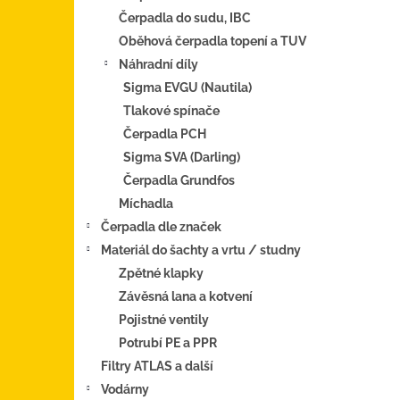
Čerpadla do sudu, IBC
Oběhová čerpadla topení a TUV
Náhradní díly
Sigma EVGU (Nautila)
Tlakové spínače
Čerpadla PCH
Sigma SVA (Darling)
Čerpadla Grundfos
Míchadla
Čerpadla dle značek
Materiál do šachty a vrtu / studny
Zpětné klapky
Závěsná lana a kotvení
Pojistné ventily
Potrubí PE a PPR
Filtry ATLAS a další
Vodárny