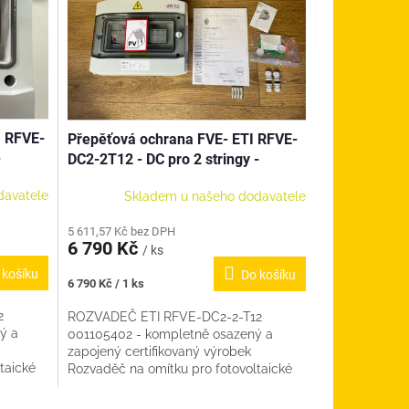
I RFVE-
Přepěťová ochrana FVE- ETI RFVE-
-
DC2-2T12 - DC pro 2 stringy -
kompletní - 001105402
davatele
Skladem u našeho dodavatele
5 611,57 Kč bez DPH
6 790 Kč
/ ks
 košíku
Do košíku
Měrná
6 790 Kč / 1 ks
cena:
2
ROZVADEČ ETI RFVE-DC2-2-T12
ý a
001105402 - kompletně osazený a
zapojený certifikovaný výrobek
taické
Rozvaděč na omítku pro fotovoltaické
chrany
systémy - pro 2 stringy - třída ochrany
I+II, v...