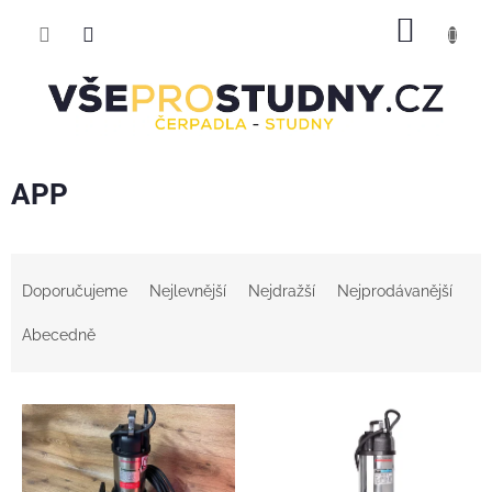
Přejít
NÁKUP
na
obsah
KOŠÍK
APP
Ř
a
Doporučujeme
Nejlevnější
Nejdražší
Nejprodávanější
z
e
Abecedně
n
í
V
p
ý
r
p
o
i
d