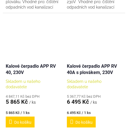
plováku. Vhodné pro: čištění
230V Vhodné pro: čištění
odpadních vod kanalizací
odpadních vod kanalizací
přečerpávání (cirkulaci) vody
přečerpávání (cirkulaci) vody
u bazénů, jezírek, fontánek,
u bazénů, jezírek, fontánek,
atd.
atd.
Kalové čerpadlo APP RV
Kalové čerpadlo APP RV
40, 230V
40A s plovákem, 230V
Skladem u našeho
Skladem u našeho
dodavatele
dodavatele
4 847,11 Kč bez DPH
5 367,77 Kč bez DPH
5 865 Kč
6 495 Kč
/ ks
/ ks
Měrná
Měrná
5 865 Kč / 1 ks
6 495 Kč / 1 ks
cena:
cena:
Do košíku
Do košíku