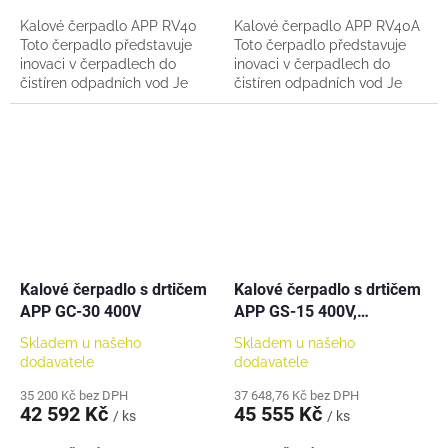
Kalové čerpadlo APP RV40
Kalové čerpadlo APP RV40A
Toto čerpadlo představuje
Toto čerpadlo představuje
inovaci v čerpadlech do
inovaci v čerpadlech do
čistíren odpadních vod Je
čistíren odpadních vod Je
vyrobeno z pevného termo-
vyrobeno z pevného termo-
plastu Navrženo pro
plastu Navrženo pro
nepřetržitý a dlouhodobý...
nepřetržitý a dlouhodobý...
Kalové čerpadlo s drtičem
Kalové čerpadlo s drtičem
APP GC-30 400V
APP GS-15 400V,
vřetenové
Skladem u našeho
Skladem u našeho
dodavatele
dodavatele
35 200 Kč bez DPH
37 648,76 Kč bez DPH
42 592 Kč
45 555 Kč
/ ks
/ ks