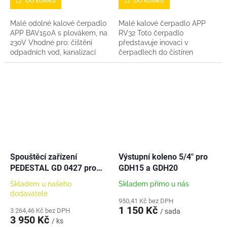
Do košíku
Do košíku
Malé odolné kalové čerpadlo
Malé kalové čerpadlo APP
APP BAV150A s plovákem, na
RV32 Toto čerpadlo
230V Vhodné pro: čištění
představuje inovaci v
odpadních vod, kanalizací
čerpadlech do čistíren
přečerpávání (cirkulaci) vody
odpadních vod Je vyrobeno z
u bazénů, jezírek, fontánek,
pevného termo-plastu
atd.
Navrženo pro nepřetržitý a...
Spouštěcí zařízení
Výstupní koleno 5/4" pro
PEDESTAL GD 0427 pro
GDH15 a GDH20
APP GDH 15 a 20
Skladem u našeho
Skladem přímo u nás
dodavatele
950,41 Kč bez DPH
1 150 Kč
3 264,46 Kč bez DPH
/ sada
3 950 Kč
/ ks