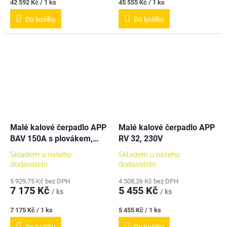
Měrná
Měrná
42 592 Kč / 1 ks
45 555 Kč / 1 ks
cena:
cena:
Do košíku
Do košíku
Malé kalové čerpadlo APP
Malé kalové čerpadlo APP
BAV 150A s plovákem,
RV 32, 230V
230V
Skladem u našeho
Skladem u našeho
dodavatele
dodavatele
5 929,75 Kč bez DPH
4 508,26 Kč bez DPH
7 175 Kč
5 455 Kč
/ ks
/ ks
Měrná
Měrná
7 175 Kč / 1 ks
5 455 Kč / 1 ks
cena:
cena: