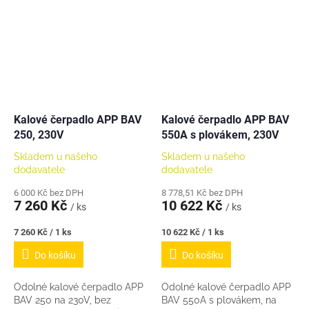
čerpadlo a těsnění mezi
přírubu. Potřebná ochrana
motoru v rozsahu...
Kalové čerpadlo APP BAV
Kalové čerpadlo APP BAV
250, 230V
550A s plovákem, 230V
Skladem u našeho
Skladem u našeho
dodavatele
dodavatele
6 000 Kč bez DPH
8 778,51 Kč bez DPH
7 260 Kč
10 622 Kč
/ ks
/ ks
Měrná
Měrná
7 260 Kč / 1 ks
10 622 Kč / 1 ks
cena:
cena:
Do košíku
Do košíku
Odolné kalové čerpadlo APP
Odolné kalové čerpadlo APP
BAV 250 na 230V, bez
BAV 550A s plovákem, na