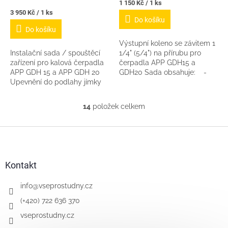
Měrná
1 150 Kč / 1 ks
cena:
Měrná
3 950 Kč / 1 ks
Do košíku
cena:
Do košíku
Výstupní koleno se závitem 1
Instalační sada / spouštěcí
1/4" (5/4") na přírubu pro
zařízení pro kalová čerpadla
čerpadla APP GDH15 a
APP GDH 15 a APP GDH 20
GDH20 Sada obsahuje: -
Upevnění do podlahy jímky
koleno s přírubou - nerez
na 4 šrouby S touto sadou
spojovací materiál pro...
lze čerpadlo demontovat z
14
položek celkem
O
jímky pouhým...
v
l
Z
á
á
d
p
a
a
Kontakt
c
t
í
í
info
@
vseprostudny.cz
p
r
(+420) 722 636 370
v
vseprostudny.cz
k
y