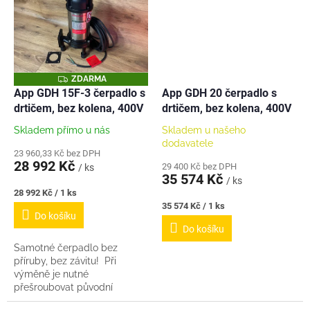
Eaton...
Z
ZDARMA
D
App GDH 15F-3 čerpadlo s
App GDH 20 čerpadlo s
A
drtičem, bez kolena, 400V
drtičem, bez kolena, 400V
R
M
A
Skladem přímo u nás
Skladem u našeho
dodavatele
23 960,33 Kč bez DPH
28 992 Kč
29 400 Kč bez DPH
/ ks
35 574 Kč
/ ks
Měrná
28 992 Kč / 1 ks
cena:
Měrná
35 574 Kč / 1 ks
Do košíku
cena:
Do košíku
Samotné čerpadlo bez
příruby, bez závitu! Při
výměně je nutné
přešroubovat původní
přírubu. V balení pouze