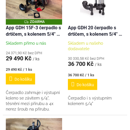
s
u
p
k
r
t
o
ů
Z
ZDARMA
D
d
App GDH 15F-3 čerpadlo s
App GDH 20 čerpadlo s
A
u
drtičem, s kolenem 5/4" v
drtičem, s kolenem 5/4" v
R
M
k
ceně, 400V
ceně, 400V
A
Skladem přímo u nás
Skladem u našeho
t
dodavatele
ů
24 371,90 Kč bez DPH
29 490 Kč
30 330,58 Kč bez DPH
/ ks
36 700 Kč
/ ks
Měrná
29 490 Kč / 1 ks
cena:
Měrná
36 700 Kč / 1 ks
Do košíku
cena:
Do košíku
Čerpadlo zahrnuje i výstupní
koleno se závitem 5/4",
Čerpadlo i s výstupním
těsnění mezi přírubu a 4x
kolenem 5/4"
nerez šroub na přírubu.
Potřebná ochrana motoru v
rozsahu 2,5-4A -
např. Ochrana 3f motoru