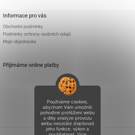
v
ý
Informace pro vás
p
i
Obchodní podmínky
s
u
Podmínky ochrany osobních údajů
Moje objednávka
Přijímáme online platby
Používáme cookies,
Vytvořilo Studio Avocado
abychom Vám umožnili
pohodlné prohlížení webu
a díky analýze provozu
webu neustále zlepšovali
jeho funkce, výkon a
použitelnost.
Více