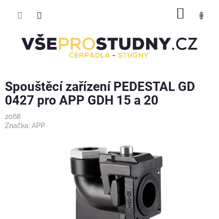
Přejít
NÁKUP
na
obsah
KOŠÍK
Spouštěcí zařízení PEDESTAL GD
0427 pro APP GDH 15 a 20
2068
Značka:
APP