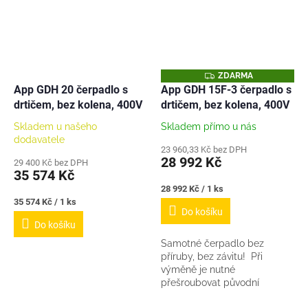
Z
ZDARMA
D
App GDH 20 čerpadlo s
App GDH 15F-3 čerpadlo s
A
drtičem, bez kolena, 400V
drtičem, bez kolena, 400V
R
M
A
Skladem u našeho
Skladem přímo u nás
dodavatele
23 960,33 Kč bez DPH
28 992 Kč
29 400 Kč bez DPH
35 574 Kč
Měrná
28 992 Kč / 1 ks
cena:
Měrná
35 574 Kč / 1 ks
Do košíku
cena:
Do košíku
Samotné čerpadlo bez
příruby, bez závitu! Při
výměně je nutné
přešroubovat původní
přírubu. V balení pouze