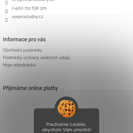
í
(+420) 722 636 370
vseprostudny.cz
Informace pro vás
Obchodní podmínky
Podmínky ochrany osobních údajů
Moje objednávka
Přijímáme online platby
Používáme cookies,
Vytvořilo Studio Avocado
abychom Vám umožnili