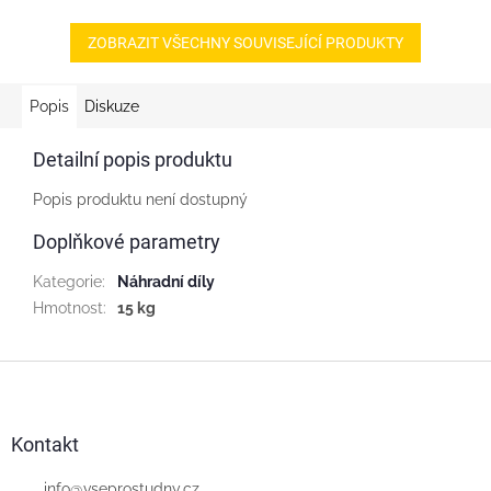
čerpadlo a těsnění mezi
přírubu. Potřebná ochrana
ZOBRAZIT VŠECHNY SOUVISEJÍCÍ PRODUKTY
motoru v rozsahu...
Popis
Diskuze
Detailní popis produktu
Popis produktu není dostupný
Doplňkové parametry
Kategorie
:
Náhradní díly
Hmotnost
:
15 kg
Z
á
p
a
Kontakt
t
info
@
vseprostudny.cz