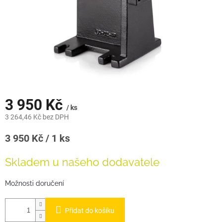
3 950 Kč
/ ks
3 264,46 Kč bez DPH
Měrná
3 950 Kč / 1 ks
cena:
Skladem u našeho dodavatele
Možnosti doručení
Přidat do košíku