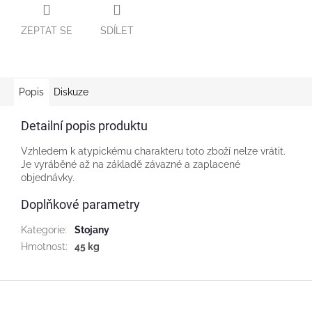
ZEPTAT SE
SDÍLET
Popis
Diskuze
Detailní popis produktu
Vzhledem k atypickému charakteru toto zboží nelze vrátit.
Je vyráběné až na základě závazné a zaplacené
objednávky.
Doplňkové parametry
Kategorie
:
Stojany
Hmotnost
:
45 kg
Z
á