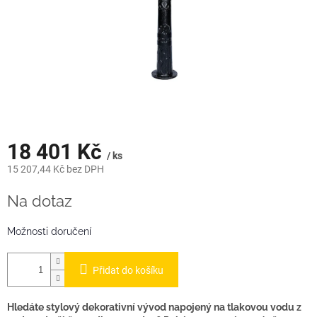
18 401 Kč
/ ks
15 207,44 Kč bez DPH
Měrná
Na dotaz
cena:
Možnosti doručení
Přidat do košíku
Hledáte stylový dekorativní vývod napojený na tlakovou vodu z