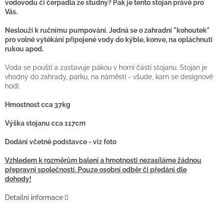
vodovodu či čerpadla ze studny? Pak je tento stojan právě pro
Vás.
Neslouží k ručnímu pumpování. Jedná se o zahradní "kohoutek"
pro volné vytékání připojené vody do kýble, konve, na opláchnutí
rukou apod.
Voda se pouští a zastavuje pákou v horní části stojanu. Stojan je
vhodný do zahrady, parku, na náměstí - všude, kam se designově
hodí.
Hmostnost cca 37kg
Výška stojanu cca 117cm
Dodání včetně podstavce - viz foto
Vzhledem k rozměrům balení a hmotnosti nezasíláme žádnou
přepravní společností. Pouze osobní odběr či předání dle
dohody!
Detailní informace