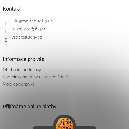
p
a
Kontakt
t
í
info
@
vseprostudny.cz
(+420) 722 636 370
vseprostudny.cz
Informace pro vás
Obchodní podmínky
Podmínky ochrany osobních údajů
Moje objednávka
Přijímáme online platby