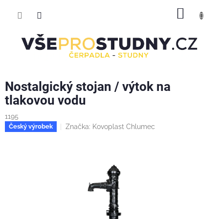
Přejít
NÁKUP
na
obsah
KOŠÍK
Nostalgický stojan / výtok na
tlakovou vodu
1195
Značka:
Kovoplast Chlumec
Český výrobek