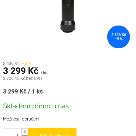
3 639 Kč
–9 %
3 639 Kč
–9 %
3 299 Kč
/ ks
2 726,45 Kč bez DPH
Měrná
3 299 Kč / 1 ks
cena:
Skladem přímo u nás
Možnosti doručení
Přidat do košíku