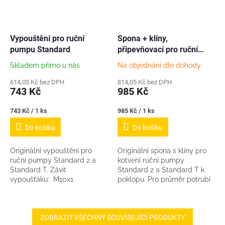
Vypouštění pro ruční
Spona + klíny,
pumpu Standard
připevňovací pro ruční
pumpy Standard
Skladem přímo u nás
Na objednání dle dohody
614,05 Kč bez DPH
814,05 Kč bez DPH
743 Kč
985 Kč
Měrná
Měrná
743 Kč / 1 ks
985 Kč / 1 ks
cena:
cena:
Do košíku
Do košíku
Originální vypouštění pro
Originální spona s klíny pro
ruční pumpy Standard 2 a
kotvení ruční pumpy
Standard T. Závit
Standard 2 a Standard T k
vypoušťáku: M10x1
poklopu. Pro průměr potrubí
Zásilkovna = balík 5-10kg z
6/4".
důvodu nadrozměru
standardních rozměrů...
ZOBRAZIT VŠECHNY SOUVISEJÍCÍ PRODUKTY