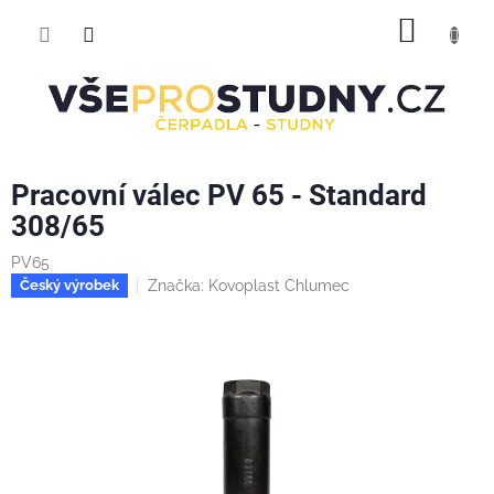
Přejít
NÁKUP
na
obsah
KOŠÍK
Pracovní válec PV 65 - Standard
308/65
PV65
Značka:
Kovoplast Chlumec
Český výrobek