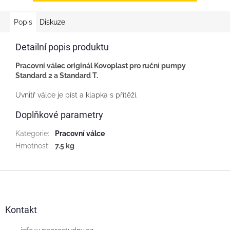
Popis
Diskuze
Detailní popis produktu
Pracovní válec originál Kovoplast pro ruční pumpy
Standard 2 a Standard T.
Uvnitř válce je píst a klapka s přítěží.
Doplňkové parametry
Kategorie
:
Pracovní válce
Hmotnost
:
7.5 kg
Z
á
p
a
Kontakt
t