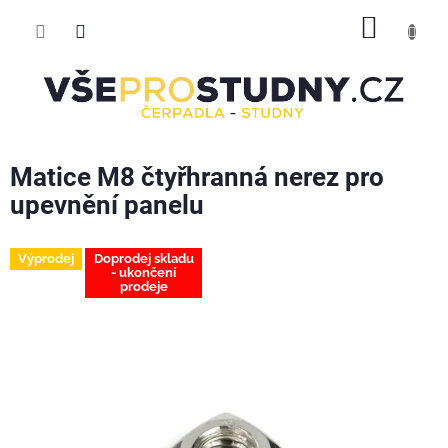
Přejít
NÁKUP
na
obsah
KOŠÍK
Matice M8 čtyřhranná nerez pro
upevnění panelu
Výprodej
Doprodej skladu
- ukončení
prodeje