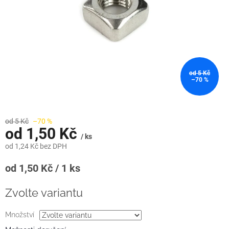
od 5 Kč
–70 %
od 5 Kč
–70 %
od
1,50 Kč
/ ks
od
1,24 Kč
bez DPH
Měrná
od 1,50 Kč / 1 ks
cena:
Zvolte variantu
Množství