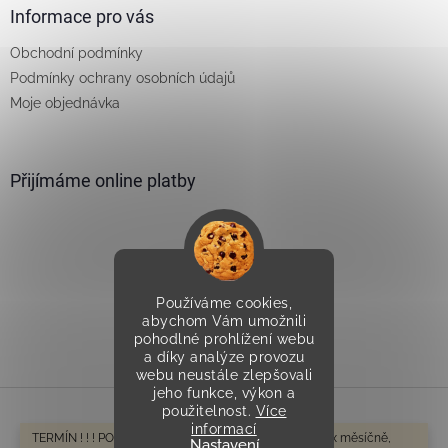
Informace pro vás
Obchodní podmínky
Podmínky ochrany osobních údajů
Moje objednávka
Přijímáme online platby
Používáme cookies,
Vytvořilo Studio Avocado
abychom Vám umožnili
pohodlné prohlížení webu
a díky analýze provozu
webu neustále zlepšovali
jeho funkce, výkon a
použitelnost.
Více
informací
Vytvořil Shoptet
TERMÍN ! ! ! POZOR V tomto období odesíláme cca 1-2x měsíčně,
Nastavení