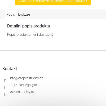
ZOBRAZIT VŠECHNY SOUVISEJÍCÍ PRODUKTY
Popis
Diskuze
Detailní popis produktu
Popis produktu není dostupný
Z
á
p
a
Kontakt
t
í
info
@
vseprostudny.cz
(+420) 722 636 370
vseprostudny.cz