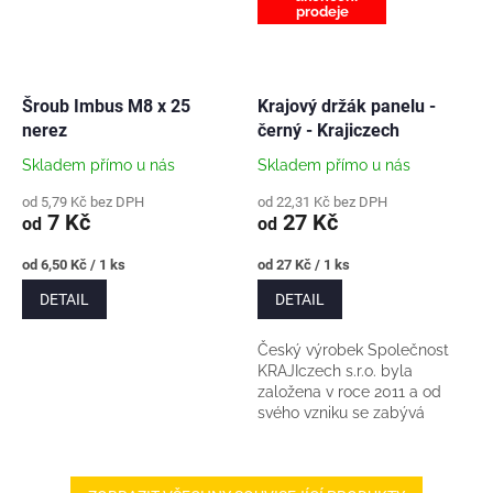
prodeje
Šroub Imbus M8 x 25
Krajový držák panelu -
nerez
černý - Krajiczech
Skladem přímo u nás
Skladem přímo u nás
od 5,79 Kč bez DPH
od 22,31 Kč bez DPH
7 Kč
27 Kč
od
od
Měrná
Měrná
od 6,50 Kč / 1 ks
od 27 Kč / 1 ks
cena:
cena:
DETAIL
DETAIL
Český výrobek Společnost
KRAJIczech s.r.o. byla
založena v roce 2011 a od
svého vzniku se zabývá
výrobou konstrukčních
systémů pro fotovoltaické
elektrárny. Délka držáku cca...