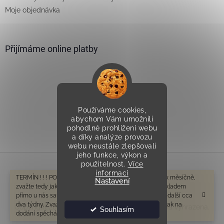
Moje objednávka
Přijímáme online platby
Používáme cookies,
Vytvořilo Studio Avocado
abychom Vám umožnili
pohodlné prohlížení webu
a díky analýze provozu
webu neustále zlepšovali
jeho funkce, výkon a
použitelnost.
Více
informací
Vytvořil Shoptet
TERMÍN ! ! ! POZOR V tomto období odesíláme cca 1-2x měsíčně,
Nastavení
zvažte tedy jak na dodání spěcháte. Zboží které není skladem
přímo u nás samozřejmě bude mít delší dobu dodání o další cca
dva týdny. Zvažte tedy prosím ještě před objednáním, jak na
Copyright 2026
Všeprostudny.cz
. Všechna práva vyhrazena.
Souhlasím
dodání spěcháte. Děkujeme za pochopení.