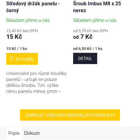
Středový držák panelu -
Šroub Imbus M8 x 25
černý
nerez
Skladem přímo u nás
Skladem přímo u nás
12,40 Kč bez DPH
od 5,79 Kč bez DPH
15 Kč
7 Kč
od
Měrná
Měrná
15 Kč / 1 ks
od 6,50 Kč / 1 ks
cena:
cena:
DETAIL
Do košíku
Univerzální pro různé tloušťky
panelů - určuje se pouze
délkou šroubu. Tzn. výška
rámu panelu mínus 5mm =
vhodná délka šroubu Imbus
M8 pro upevnění. Délka
držáku cca 50mm
ZOBRAZIT VŠECHNY SOUVISEJÍCÍ PRODUKTY
Popis
Diskuze