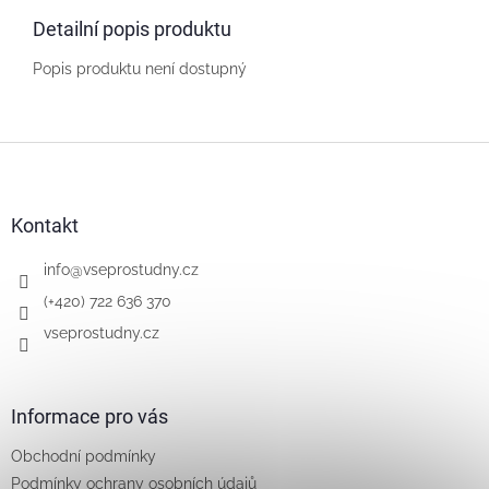
Detailní popis produktu
Popis produktu není dostupný
Z
á
p
a
Kontakt
t
í
info
@
vseprostudny.cz
(+420) 722 636 370
vseprostudny.cz
Informace pro vás
Obchodní podmínky
Podmínky ochrany osobních údajů