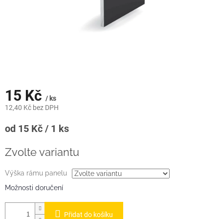
15 Kč
/ ks
12,40 Kč bez DPH
Měrná
od 15 Kč / 1 ks
cena:
Zvolte variantu
Výška rámu panelu
Možnosti doručení
Přidat do košíku