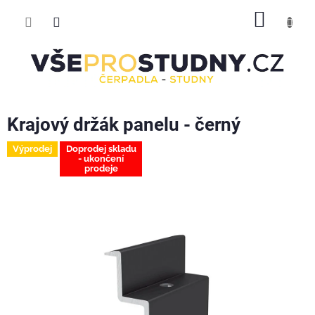
Přejít
NÁKUP
na
obsah
KOŠÍK
Krajový držák panelu - černý
Výprodej
Doprodej skladu
- ukončení
prodeje