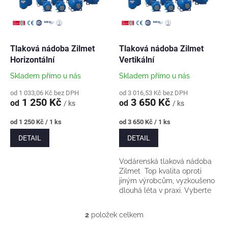
s
u
p
k
r
t
o
ů
d
Tlaková nádoba Zilmet
Tlaková nádoba Zilmet
u
Horizontální
Vertikální
k
Skladem přímo u nás
Skladem přímo u nás
t
ů
od 1 033,06 Kč bez DPH
od 3 016,53 Kč bez DPH
1 250 Kč
3 650 Kč
od
od
/ ks
/ ks
Měrná
Měrná
od 1 250 Kč / 1 ks
od 3 650 Kč / 1 ks
cena:
cena:
DETAIL
DETAIL
Vodárenská tlaková nádoba
Zilmet Top kvalita oproti
jiným výrobcům, vyzkoušeno
dlouhá léta v praxi. Vyberte
objem nádoby ↑
2
položek celkem
O