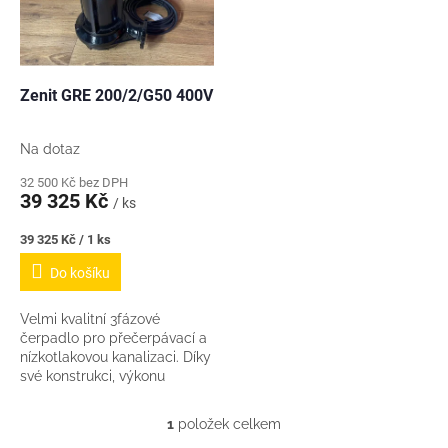
s
u
p
k
r
t
o
ů
d
Zenit GRE 200/2/G50 400V
u
k
Na dotaz
t
ů
32 500 Kč bez DPH
39 325 Kč
/ ks
Měrná
39 325 Kč / 1 ks
cena:
Do košíku
Velmi kvalitní 3fázové
čerpadlo pro přečerpávací a
nízkotlakovou kanalizaci. Díky
své konstrukci, výkonu
motoru a konstrukci řezáku si
dokáže poradit i s občasným
1
položek celkem
O
náhodně...