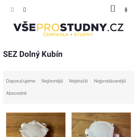
Přejít
NÁKUP
na
obsah
KOŠÍK
SEZ Dolný Kubín
Ř
a
Doporučujeme
Nejlevnější
Nejdražší
Nejprodávanější
z
e
Abecedně
n
í
V
p
ý
r
p
o
i
d