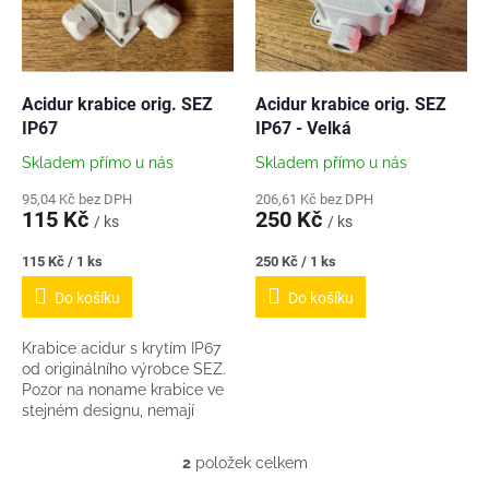
s
u
p
k
r
t
o
ů
d
Acidur krabice orig. SEZ
Acidur krabice orig. SEZ
u
IP67
IP67 - Velká
k
Skladem přímo u nás
Skladem přímo u nás
t
ů
95,04 Kč bez DPH
206,61 Kč bez DPH
115 Kč
250 Kč
/ ks
/ ks
Měrná
Měrná
115 Kč / 1 ks
250 Kč / 1 ks
cena:
cena:
Do košíku
Do košíku
Krabice acidur s krytím IP67
od originálního výrobce SEZ.
Pozor na noname krabice ve
stejném designu, nemají
kvalitu. Plast je obvykle
křehký, praská.
2
položek celkem
O