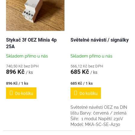
Stykač 3f OEZ Minia 4p
Světelné návěstí / signálky
25A
Skladem přímo u nás
Skladem přímo u nás
740,50 Kč bez DPH
566,12 Kč bez DPH
896 Kč
685 Kč
/ ks
/ ks
Měrná
Měrná
896 Kč / 1 ks
685 Kč / 1 ks
cena:
cena:
Do košíku
Do košíku
Světelné návěstí OEZ na DIN
lištu Barvy: červená / zelená
Šíře: 1 modul Napětí: 230V
Model: MKA-SC-SE-A230