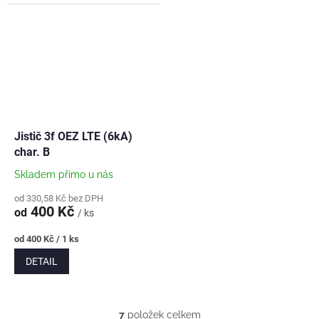
Jistič 3f OEZ LTE (6kA)
char. B
Skladem přímo u nás
od 330,58 Kč bez DPH
400 Kč
od
/ ks
Měrná
od 400 Kč / 1 ks
cena:
DETAIL
7
položek celkem