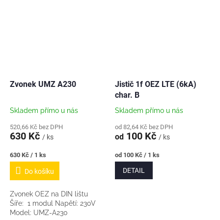
Zvonek UMZ A230
Jistič 1f OEZ LTE (6kA)
char. B
Skladem přímo u nás
Skladem přímo u nás
520,66 Kč bez DPH
od 82,64 Kč bez DPH
630 Kč
100 Kč
od
/ ks
/ ks
Měrná
Měrná
630 Kč / 1 ks
od 100 Kč / 1 ks
cena:
cena:
DETAIL
Do košíku
Zvonek OEZ na DIN lištu
Šíře: 1 modul Napětí: 230V
Model: UMZ-A230