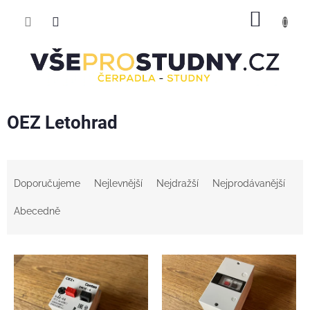
Přejít
NÁKUP
na
obsah
KOŠÍK
OEZ Letohrad
Ř
a
Doporučujeme
Nejlevnější
Nejdražší
Nejprodávanější
z
e
Abecedně
n
í
V
p
ý
r
p
o
i
d