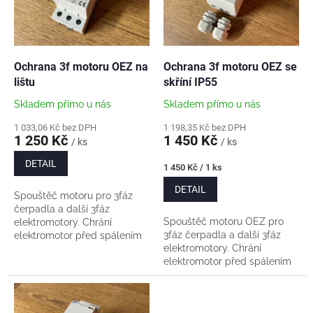
s
u
p
k
r
t
o
ů
d
Ochrana 3f motoru OEZ na
Ochrana 3f motoru OEZ se
u
lištu
skříní IP55
k
Skladem přímo u nás
Skladem přímo u nás
t
ů
1 033,06 Kč bez DPH
1 198,35 Kč bez DPH
1 250 Kč
1 450 Kč
/ ks
/ ks
DETAIL
Měrná
1 450 Kč / 1 ks
cena:
DETAIL
Spouštěč motoru pro 3fáz
čerpadla a další 3fáz
Spouštěč motoru OEZ pro
elektromotory. Chrání
3fáz čerpadla a další 3fáz
elektromotor před spálením
elektromotory. Chrání
při přetížení a při výpadku
elektromotor před spálením
fáze. Pro instalaci na DIN lištu
při přetížení a při výpadku
nebo do izolační...
fáze. Balení obsahuje: ...