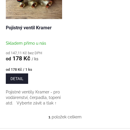
s
u
p
k
r
t
o
ů
d
Pojistný ventil Kramer
u
k
Skladem přímo u nás
t
ů
od 147,11 Kč bez DPH
178 Kč
od
/ ks
Měrná
od 178 Kč / 1 ks
cena:
DETAIL
Pojistné ventily Kramer - pro
vodárenství, čerpadla, topení
atd. Vyberte závit a tlak ↑
1
položek celkem
O
v