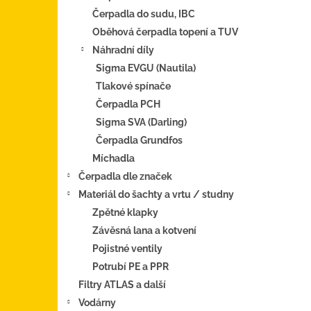
Čerpadla do sudu, IBC
Oběhová čerpadla topení a TUV
Náhradní díly
Sigma EVGU (Nautila)
Tlakové spínače
Čerpadla PCH
Sigma SVA (Darling)
Čerpadla Grundfos
Míchadla
Čerpadla dle značek
Materiál do šachty a vrtu / studny
Zpětné klapky
Závěsná lana a kotvení
Pojistné ventily
Potrubí PE a PPR
Filtry ATLAS a další
Vodárny