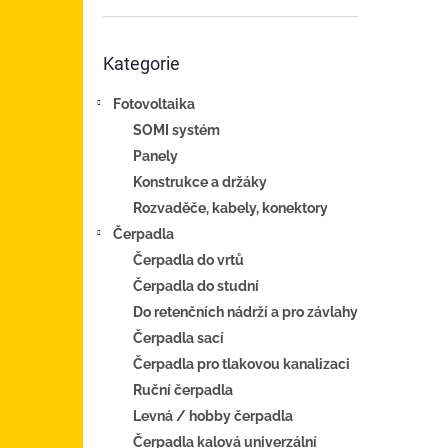
n
e
Přeskočit
l
Kategorie
kategorie
Fotovoltaika
SOMI systém
Panely
Konstrukce a držáky
Rozvaděče, kabely, konektory
Čerpadla
Čerpadla do vrtů
Čerpadla do studní
Do retenčních nádrží a pro závlahy
Čerpadla sací
Čerpadla pro tlakovou kanalizaci
Ruční čerpadla
Levná / hobby čerpadla
Čerpadla kalová univerzální