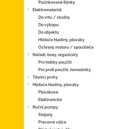
Pozinkované fitinky
Elektromateriál
Do vrtu / studny
Do výkopu
Do objektu
Hlídače hladiny, plováky
Ochrany motoru / spouštěče
Nářadí, boxy, organizéry
Pro hobby použití
Pro profi použití, řemeslníky
Těsnící prvky
Hlídače hladiny, plováky
Plovákové
Elektronické
Ruční pumpy
Stojany
Pracovní válce