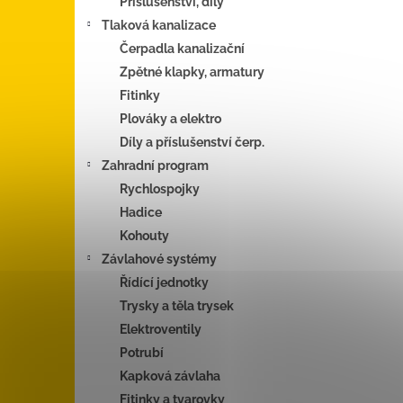
Příslušenství, díly
Tlaková kanalizace
Čerpadla kanalizační
Zpětné klapky, armatury
Fitinky
Plováky a elektro
Díly a příslušenství čerp.
Zahradní program
Rychlospojky
Hadice
Kohouty
Závlahové systémy
Řídící jednotky
Trysky a těla trysek
Elektroventily
Potrubí
Kapková závlaha
Fitinky a tvarovky