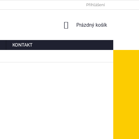
Ů
MOJE OBJEDNÁVKA
Přihlášení
NÁKUPNÍ
Prázdný košík
KOŠÍK
KONTAKT