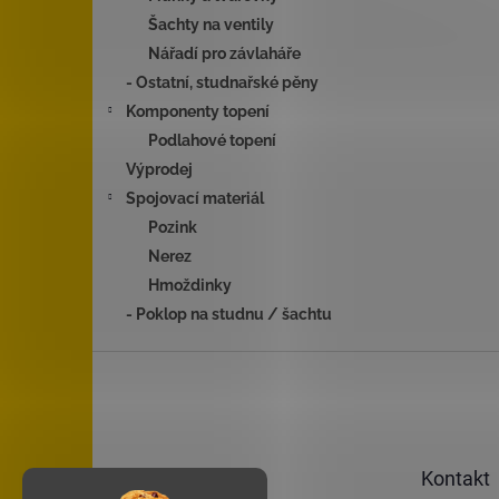
Šachty na ventily
Nářadí pro závlaháře
- Ostatní, studnařské pěny
Komponenty topení
Podlahové topení
Výprodej
Spojovací materiál
Pozink
Nerez
Hmoždinky
- Poklop na studnu / šachtu
Z
á
p
a
t
Kontakt
í