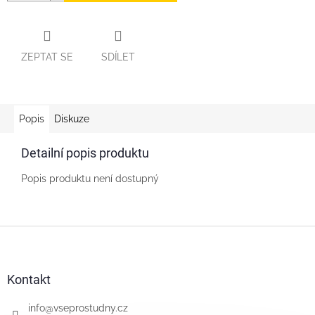
ZEPTAT SE
SDÍLET
Popis
Diskuze
Detailní popis produktu
Popis produktu není dostupný
Z
á
p
a
Kontakt
t
í
info
@
vseprostudny.cz