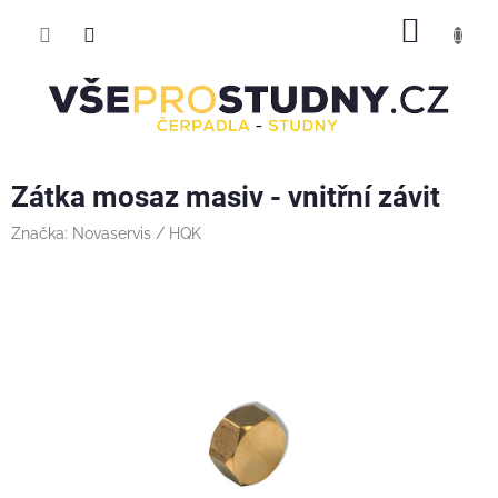
Přejít
NÁKUP
na
obsah
KOŠÍK
Zátka mosaz masiv - vnitřní závit
Značka:
Novaservis / HQK