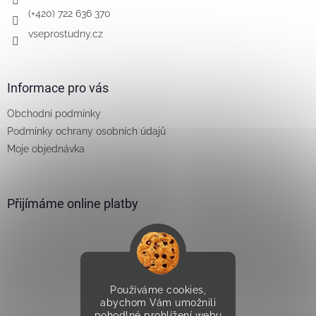
(+420) 722 636 370
vseprostudny.cz
Informace pro vás
Obchodní podmínky
Podmínky ochrany osobních údajů
Moje objednávka
Přijímáme online platby
Používáme cookies,
Vytvořilo Studio Avocado
abychom Vám umožnili
pohodlné prohlížení webu