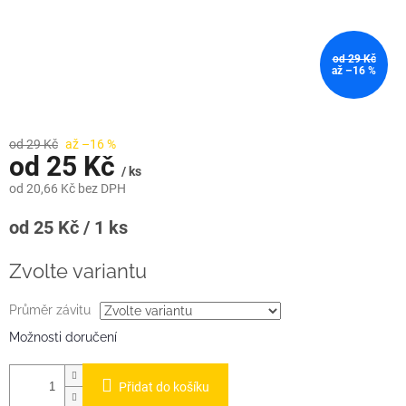
od 29 Kč
až –16 %
od 29 Kč
až –16 %
od
25 Kč
/ ks
od
20,66 Kč
bez DPH
Měrná
od 25 Kč / 1 ks
cena:
Zvolte variantu
Průměr závitu
Možnosti doručení
Přidat do košíku