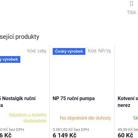
TISK
sející produkty
Kód:
1189
Kód:
NP/75
Český výrobek
ý výrobek
 Nostalgik ruční
NP 75 ruční pumpa
Kotvení s
a
nerez
Skladem u našeho
Na objednání dle dohody
Sk
dodavatele
60 Kč bez DPH
5 081,82 Kč bez DPH
49,59 Kč b
6 Kč
6 149 Kč
60 Kč