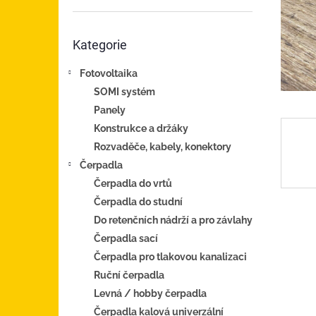
n
e
Přeskočit
l
Kategorie
kategorie
Fotovoltaika
SOMI systém
Panely
Konstrukce a držáky
Rozvaděče, kabely, konektory
Čerpadla
Čerpadla do vrtů
Čerpadla do studní
Do retenčních nádrží a pro závlahy
Čerpadla sací
Čerpadla pro tlakovou kanalizaci
Ruční čerpadla
Levná / hobby čerpadla
Čerpadla kalová univerzální