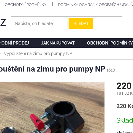
OBCHODNÍ PODMÍNKY
PODMÍNKY OCHRANY OSOBNÍCH ÚDAJ
HLEDAT
HODNÍ PRODEJ
JAK NAKUPOVAT
OBCHODNÍ PODMÍNKY
Vypouštění na zimu pro pumpy NP
ouštění na zimu pro pumpy NP
1618
220
181,82 K
Měrn
220 Kč
cena:
Skla