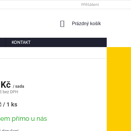
Ů
MOJE OBJEDNÁVKA
Přihlášení
NÁKUPNÍ
Prázdný košík
KOŠÍK
KONTAKT
 Kč
/ sada
č bez DPH
á
 / 1 ks
dem přímo u nás