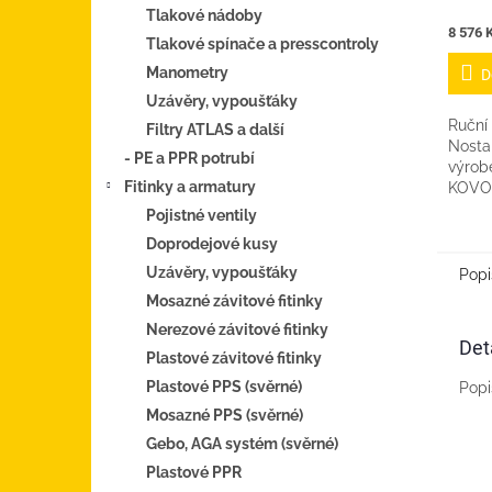
Tlakové nádoby
Měrná
8 576 K
Tlakové spínače a presscontroly
cena:
Manometry
D
Uzávěry, vypoušťáky
Ruční
Filtry ATLAS a další
Nosta
- PE a PPR potrubí
výrob
Fitinky a armatury
KOVO
Pozor 
Pojistné ventily
stejn
Doprodejové kusy
nejed
Kopie 
Uzávěry, vypoušťáky
Popi
Mosazné závitové fitinky
Nerezové závitové fitinky
Det
Plastové závitové fitinky
Plastové PPS (svěrné)
Popi
Mosazné PPS (svěrné)
Gebo, AGA systém (svěrné)
Plastové PPR