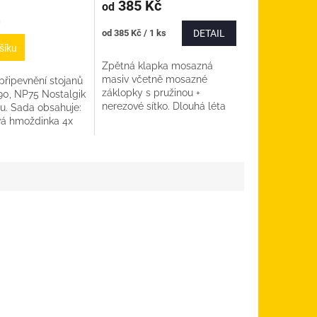
385 Kč
od
s
Měrná
od 385 Kč / 1 ks
DETAIL
cena:
šíku
Zpětná klapka mosazná
masiv včetně mosazné
připevnění stojanů
záklopky s pružinou +
0, NP75 Nostalgik
nerezové sítko. Dlouhá léta
u. Sada obsahuje:
ověřeno v praxi. Vyberte
vá hmoždinka 4x
průměr
bišroub M8 4x
ka M8 4x nerez