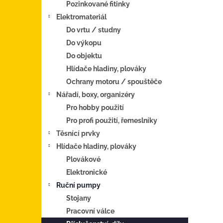
Pozinkované fitinky
Elektromateriál
Do vrtu / studny
Do výkopu
Do objektu
Hlídače hladiny, plováky
Ochrany motoru / spouštěče
Nářadí, boxy, organizéry
Pro hobby použití
Pro profi použití, řemeslníky
Těsnící prvky
Hlídače hladiny, plováky
Plovákové
Elektronické
Ruční pumpy
Stojany
Pracovní válce