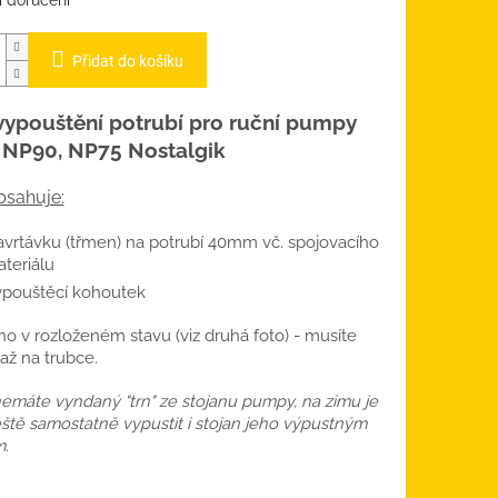
 doručení
Přidat do košíku
vypouštění potrubí pro ruční pumpy
 NP90, NP75 Nostalgik
bsahuje:
vrtávku (třmen) na potrubí 40mm vč. spojovacího
teriálu
pouštěcí kohoutek
o v rozloženém stavu (viz druhá foto) - musíte
 až na trubce.
emáte vyndaný "trn" ze stojanu pumpy, na zimu je
ště samostatně vypustit i stojan jeho výpustným
.