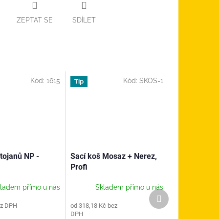
ZEPTAT SE
SDÍLET
Kód:
1615
Kód:
SKOS-1
Tip
tojanů NP -
Sací koš Mosaz + Nerez,
Profi
ladem přímo u nás
Skladem přímo u nás
Další
produkt
ez DPH
od 318,18 Kč bez
DPH