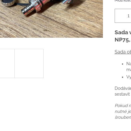
Možnosti
Sada 
NP75,
Sada o
Na
ma
Vy
Dodáván
sestavit
Pokud n
nutné je
šroubem