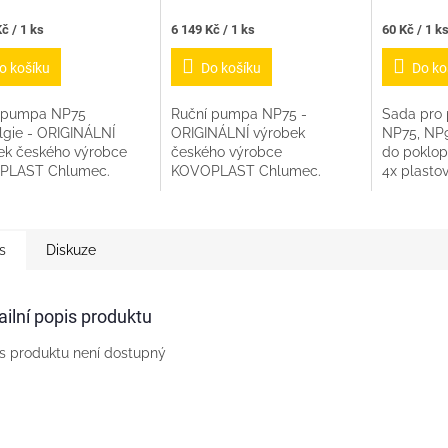
Měrná
Měrná
č / 1 ks
6 149 Kč / 1 ks
60 Kč / 1 k
cena:
cena:
o košíku
Do košíku
Do ko
 pumpa NP75
Ruční pumpa NP75 -
Sada pro 
lgie - ORIGINÁLNÍ
ORIGINÁLNÍ výrobek
NP75, NP9
ek českého výrobce
českého výrobce
do poklop
PLAST Chlumec.
KOVOPLAST Chlumec.
4x plasto
na levné a zdánlivě
Pozor na levné a zdánlivě
nerez kom
ě vypadající pumpy -
stejně vypadající pumpy -
nerez mat
ná se o tohoto výrobce.
nejedná se o tohoto
podložka
mají...
původního originálního...
s
Diskuze
ailní popis produktu
s produktu není dostupný