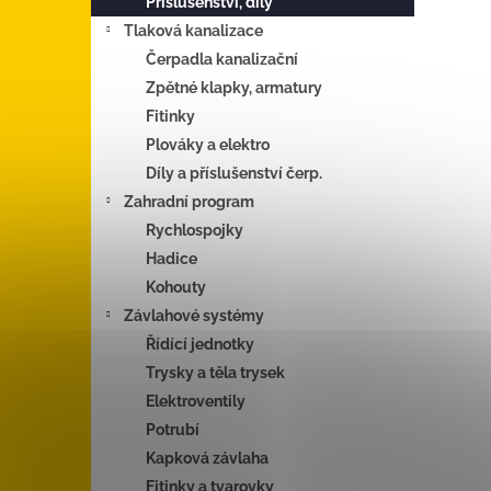
Příslušenství, díly
Tlaková kanalizace
Čerpadla kanalizační
Zpětné klapky, armatury
Fitinky
Plováky a elektro
Díly a příslušenství čerp.
Zahradní program
Rychlospojky
Hadice
Kohouty
Závlahové systémy
Řídící jednotky
Trysky a těla trysek
Elektroventily
Potrubí
Kapková závlaha
Fitinky a tvarovky