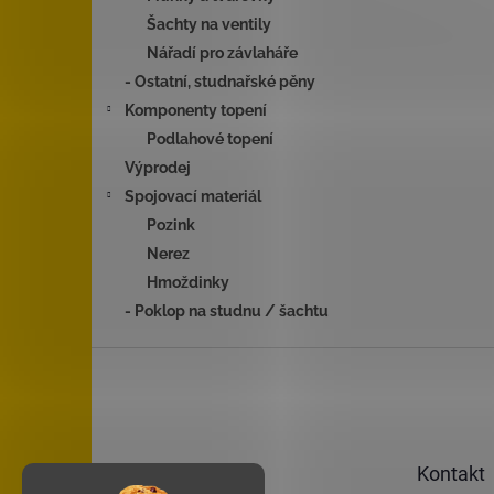
Šachty na ventily
Nářadí pro závlaháře
- Ostatní, studnařské pěny
Komponenty topení
Podlahové topení
Výprodej
Spojovací materiál
Pozink
Nerez
Hmoždinky
- Poklop na studnu / šachtu
Z
á
p
a
t
Kontakt
í