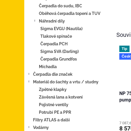
Čerpadla do sudu, IBC
Oběhová čerpadla topení a TUV
Náhradní díly
Sigma EVGU (Nautila)
Souvi
Tlakové spínače
Čerpadla PCH
Tip
Sigma SVA (Darling)
Česk
Čerpadla Grundfos
Míchadla
Čerpadla dle značek
Materiál do šachty a vrtu / studny
Zpětné klapky
NP 75
Závěsná lana a kotvení
pump
Pojistné ventily
Potrubí PE a PPR
Filtry ATLAS a další
7 087,
8 57
Vodárny