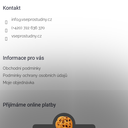
p
a
Kontakt
t
í
info
@
vseprostudny.cz
(+420) 722 636 370
vseprostudny.cz
Informace pro vás
Obchodní podmínky
Podmínky ochrany osobních údajů
Moje objednávka
Přijímáme online platby