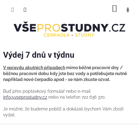
Přejít
NÁKUP
na
obsah
KOŠÍK
Výdej 7 dnů v týdnu
V opravdu akutních případech
mimo běžné pracovní dny /
běžnou pracovní dobu kdy jste bez vody a potřebujete nutně
například nové čerpadlo apod - se nám zkuste ozvat.
Buď přes poptávkový formulář nebo e-mail
info@vseprostudny.cz
nebo na telefon 722 636 370.
Je možné, že budeme poblíž a dokázali bychom Vám zboží
vydat.
Z
á