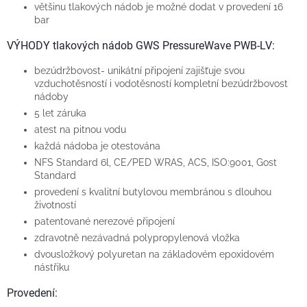
většinu tlakových nádob je možné dodat v provedení 16
bar
VÝHODY tlakových nádob GWS PressureWave PWB-LV:
bezúdržbovost- unikátní připojení zajišťuje svou
vzduchotěsností i vodotěsností kompletní bezúdržbovost
nádoby
5 let záruka
atest na pitnou vodu
každá nádoba je otestována
NFS Standard 6l, CE/PED WRAS, ACS, ISO:9001, Gost
Standard
provedení s kvalitní butylovou membránou s dlouhou
životností
patentované nerezové připojení
zdravotně nezávadná polypropylenová vložka
dvousložkový polyuretan na základovém epoxidovém
nástřiku
Provedení: