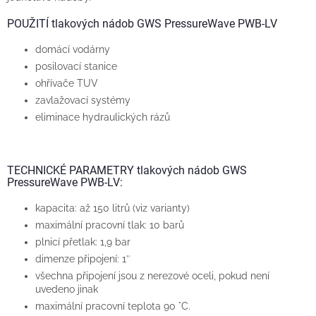
POUŽITÍ tlakových nádob GWS PressureWave PWB-LV
domácí vodárny
posilovací stanice
ohřívače TUV
zavlažovací systémy
eliminace hydraulických rázů
TECHNICKÉ PARAMETRY tlakových nádob GWS
PressureWave PWB-LV:
kapacita: až 150 litrů (viz varianty)
maximální pracovní tlak: 10 barů
plnicí přetlak: 1,9 bar
dimenze připojení: 1″
všechna připojení jsou z nerezové oceli, pokud není
uvedeno jinak
maximální pracovní teplota 90 °C.