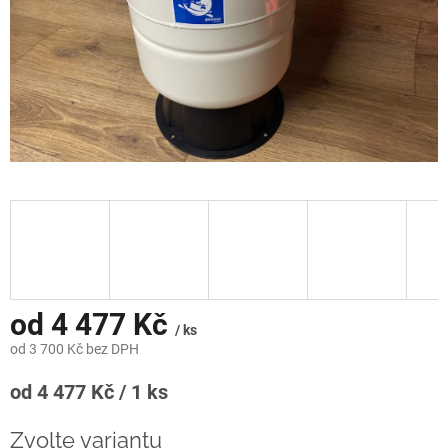
od
4 477 Kč
/ ks
od
3 700 Kč
bez DPH
Měrná
od 4 477 Kč / 1 ks
cena:
Zvolte variantu