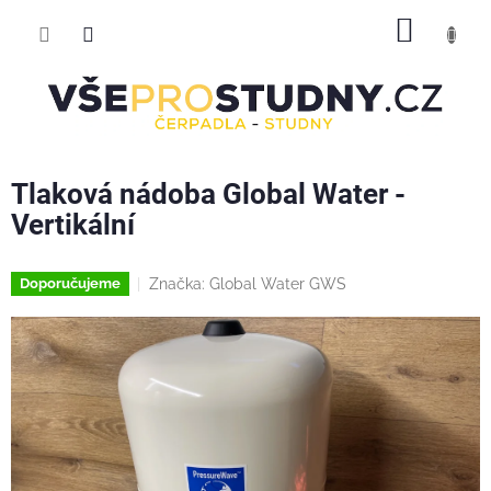
Přejít
NÁKUP
na
obsah
KOŠÍK
Tlaková nádoba Global Water -
Vertikální
Značka:
Global Water GWS
Doporučujeme