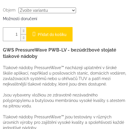
Objem
Možnosti doručení
Přidat do košíku
GWS PressureWave PWB-LV - bezúdržbové stojaté
tlakové nádoby
Tlakové nádoby PressureWave™ nacházejí uplatnění v široké
škále aplikací, například u posilovacích stanic, domácích vodáren,
zavlažovacích systémů nebo u ohřívačů TUV a patří mezi
nejkvalitnější tlakové nádoby, které jsou dnes dostupné.
Jsou vybaveny vložkou ze zdravotně nezávadného
polypropylenu a butylovou membránou vysoké kvality s atestem
na pitnou vodu.
Tlakové nádoby PressureWave™ jsou testovány v různých
úrovních výroby pro zajištění vysoké kvality a spolehlivosti každé
jednotlivé nádoby.