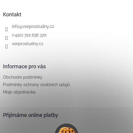
á
p
a
Kontakt
t
í
info
@
vseprostudny.cz
(+420) 722 636 370
vseprostudny.cz
Informace pro vás
Obchodní podmínky
Podmínky ochrany osobních údajů
Moje objednávka
Přijímáme online platby