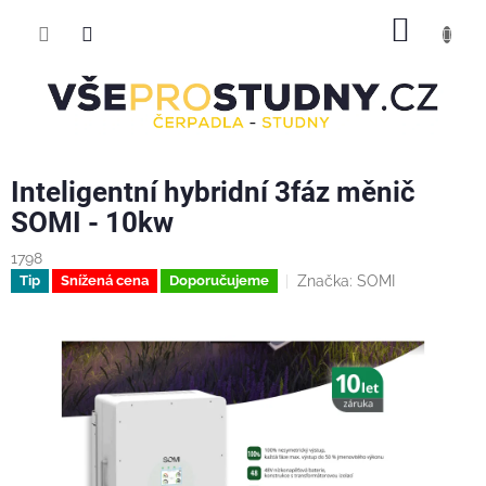
Přejít
NÁKUP
na
obsah
KOŠÍK
Inteligentní hybridní 3fáz měnič
SOMI - 10kw
1798
Značka:
SOMI
Tip
Snížená cena
Doporučujeme