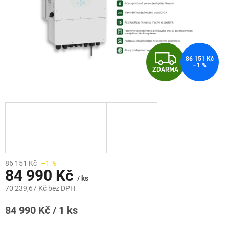
Z
86 151 Kč
–1 %
ZDARMA
D
A
R
M
A
86 151 Kč
–1 %
84 990 Kč
/ ks
70 239,67 Kč bez DPH
Měrná
84 990 Kč / 1 ks
cena: