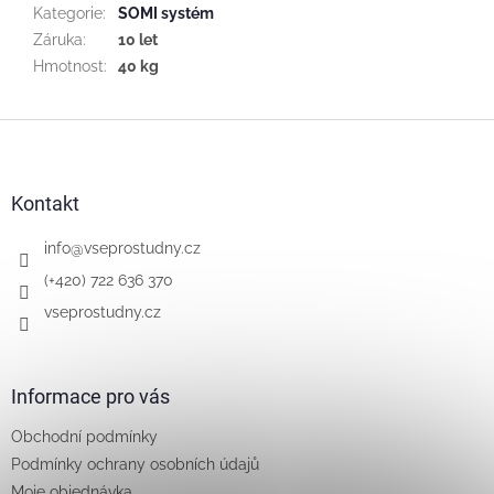
Kategorie
:
SOMI systém
Záruka
:
10 let
Hmotnost
:
40 kg
Z
á
p
a
Kontakt
t
í
info
@
vseprostudny.cz
(+420) 722 636 370
vseprostudny.cz
Informace pro vás
Obchodní podmínky
Podmínky ochrany osobních údajů
Moje objednávka