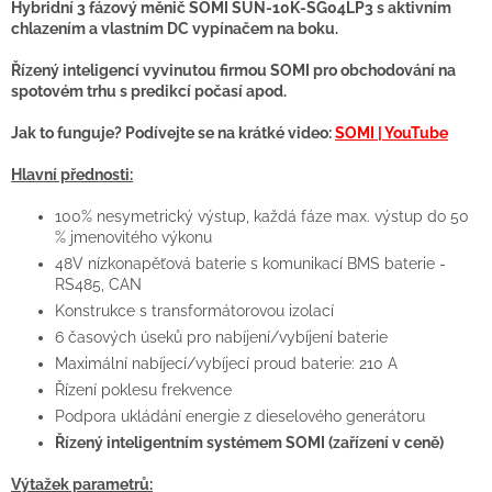
Hybridní 3 fázový měnič SOMI SUN-10K-SG04LP3 s aktivním
chlazením a vlastním DC vypínačem na boku.
Řízený inteligencí vyvinutou firmou SOMI pro obchodování na
spotovém trhu s predikcí počasí apod.
Jak to funguje? Podívejte se na krátké video:
SOMI | YouTube
Hlavní přednosti:
100% nesymetrický výstup, každá fáze max. výstup do 50
% jmenovitého výkonu
48V nízkonapěťová baterie s komunikací BMS baterie -
RS485, CAN
Konstrukce s transformátorovou izolací
6 časových úseků pro nabíjení/vybíjení baterie
Maximální nabíjecí/vybíjecí proud baterie: 210 A
Řízení poklesu frekvence
Podpora ukládání energie z dieselového generátoru
Řízený inteligentním systémem SOMI (zařízení v ceně)
Výtažek parametrů: