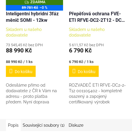
Z
ZDARMA
D
89 781 Kč
–0 %
A
Inteligentní hybridní 3fáz
Přepěťová ochrana FVE-
R
M
měnič SOMI - 12kw
ETI RFVE-DC2-2T12 - DC
A
pro 2 stringy - kompletní -
Skladem u našeho
Skladem u našeho
001105402
dodavatele
dodavatele
73 545,45 Kč bez DPH
5 611,57 Kč bez DPH
88 990 Kč
6 790 Kč
Měrná
Měrná
88 990 Kč / 1 ks
6 790 Kč / 1 ks
cena:
cena:
Do košíku
Do košíku
Odesíláme přímo od
ROZVADEČ ETI RFVE-DC2-2-
dodavatele z ČR k Vám na
T12 001105402 - kompletně
adresu - proto platba
osazený a zapojený
předem. Nyní doprava
certifikovaný výrobek
ZDARMA! Jste montážní firma
Rozvaděč na omítku pro
a máte zájem o ještě
fotovoltaické systémy - pro 2
zajímavější individuální
stringy - třída ochrany I+II, v...
ceny?...
Popis
Související soubory (1)
Diskuze