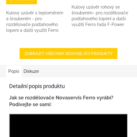
Kulový uzávěr rohový se
Kulový uzávěr s teploměrem
šroubením- pro rozdělovače
a šroubením - pro
podlahového topení a další
rozdělovače podlahového
využití Ferro řada F-Power
topení a další využití Ferro
Závity 1" Maximální pracovní
řada F-Power Závity 1"
tlak: 30 bar Přepravované...
Maximální pracovní tlak: 30
bar Přepravované...
ZOBRAZIT VŠECHNY SOUVISEJÍCÍ PRODUKTY
Popis
Diskuze
Detailní popis produktu
Jak se rozdělovače Novaservis Ferro vyrábí?
Podívejte se sami: