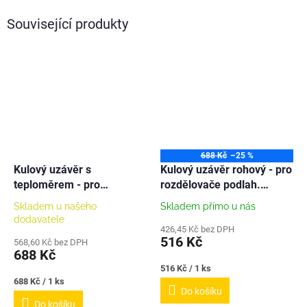
Související produkty
688 Kč
–25 %
Kulový uzávěr s
Kulový uzávěr rohový - pro
teploměrem - pro
rozdělovače podlah.
rozdělovače podlah.
topení
Skladem u našeho
Skladem přímo u nás
topení
dodavatele
426,45 Kč bez DPH
516 Kč
568,60 Kč bez DPH
688 Kč
Měrná
516 Kč / 1 ks
cena:
Měrná
688 Kč / 1 ks
Do košíku
cena:
Do košíku