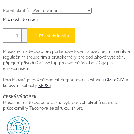
Počet okruhů
Možnosti doručení
Přidat do košíku
Mosazný rozdělovač pro podlahové topení s uzavíracími ventily a
regulačním šroubením s průtokoměry pro podlahové vytápění,
připojení přívodu G1", výstup pro svěrné šroubení G3/4" s
eurokonusem.
Rozdělovač je možné doplnit čerpadlovou sestavou
GM40GPA
a
kulovými kohouty
KFPS3
ČESKÝ VÝROBEK
Mosazné rozdělovače pro 2-12 vytápěných okruhů osazené
průtokoměry Taconova se zárukou 15 let.