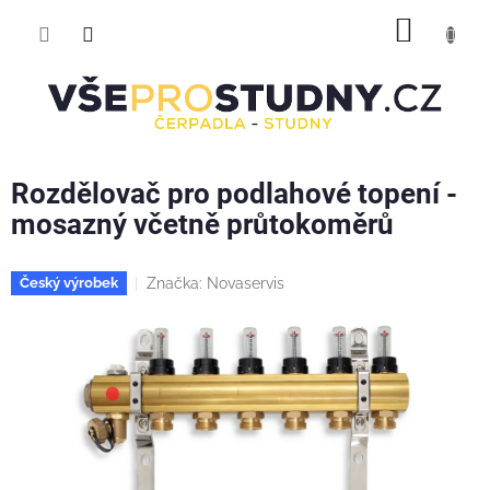
Přejít
NÁKUP
na
obsah
KOŠÍK
Rozdělovač pro podlahové topení -
mosazný včetně průtokoměrů
Značka:
Novaservis
Český výrobek