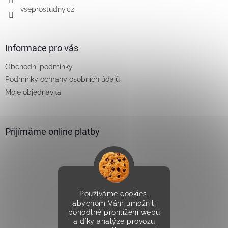
vseprostudny.cz
Informace pro vás
Obchodní podmínky
Podmínky ochrany osobních údajů
Moje objednávka
Přijímáme online platby
Používáme cookies,
Vytvořilo Studio Avocado
abychom Vám umožnili
pohodlné prohlížení webu
a díky analýze provozu