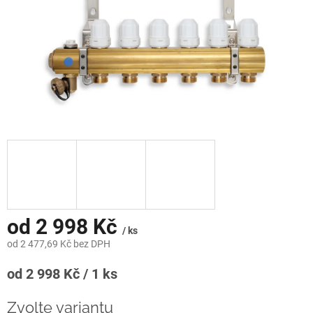
od
2 998 Kč
/ ks
od
2 477,69 Kč
bez DPH
Měrná
od 2 998 Kč / 1 ks
cena:
Zvolte variantu