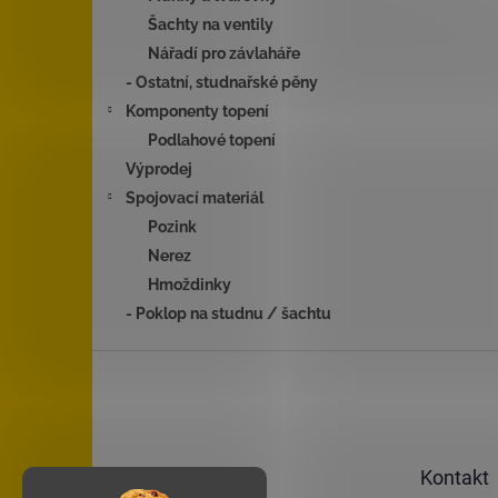
Šachty na ventily
Nářadí pro závlaháře
- Ostatní, studnařské pěny
Komponenty topení
Podlahové topení
Výprodej
Spojovací materiál
Pozink
Nerez
Hmoždinky
- Poklop na studnu / šachtu
Z
á
p
a
t
Kontakt
í