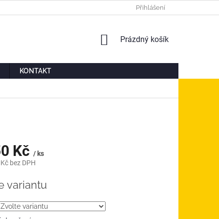
Ů
MOJE OBJEDNÁVKA
Přihlášení
NÁKUPNÍ
Prázdný košík
KOŠÍK
KONTAKT
0 Kč
/ ks
 Kč
bez DPH
á
e variantu