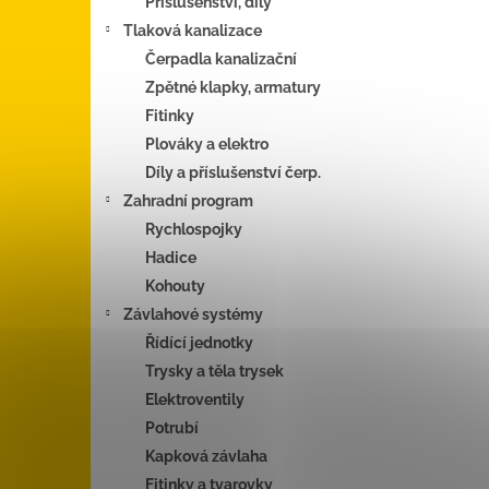
Příslušenství, díly
Tlaková kanalizace
Čerpadla kanalizační
Zpětné klapky, armatury
Fitinky
Plováky a elektro
Díly a příslušenství čerp.
Zahradní program
Rychlospojky
Hadice
Kohouty
Závlahové systémy
Řídící jednotky
Trysky a těla trysek
Elektroventily
Potrubí
Kapková závlaha
Fitinky a tvarovky