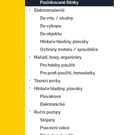
Pozinkované fitinky
Elektromateriál
Do vrtu / studny
Do výkopu
Do objektu
Hlídače hladiny, plováky
Ochrany motoru / spouštěče
Nářadí, boxy, organizéry
Pro hobby použití
Pro profi použití, řemeslníky
Těsnící prvky
Hlídače hladiny, plováky
Plovákové
Elektronické
Ruční pumpy
Stojany
Pracovní válce