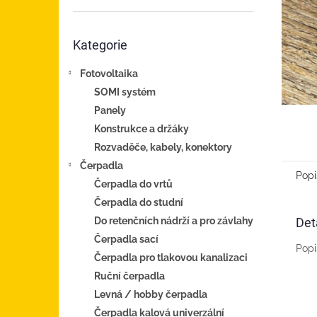
n
e
Přeskočit
l
Kategorie
kategorie
Fotovoltaika
SOMI systém
Panely
Konstrukce a držáky
Rozvaděče, kabely, konektory
Čerpadla
Popi
Čerpadla do vrtů
Čerpadla do studní
Det
Do retenčních nádrží a pro závlahy
Čerpadla sací
Popi
Čerpadla pro tlakovou kanalizaci
Ruční čerpadla
Levná / hobby čerpadla
Čerpadla kalová univerzální