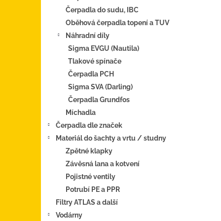
Čerpadla do sudu, IBC
Oběhová čerpadla topení a TUV
Náhradní díly
Sigma EVGU (Nautila)
Tlakové spínače
Čerpadla PCH
Sigma SVA (Darling)
Čerpadla Grundfos
Míchadla
Čerpadla dle značek
Materiál do šachty a vrtu / studny
Zpětné klapky
Závěsná lana a kotvení
Pojistné ventily
Potrubí PE a PPR
Filtry ATLAS a další
Vodárny