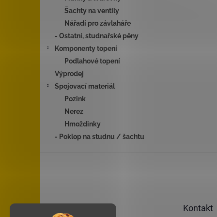
Šachty na ventily
Nářadí pro závlaháře
- Ostatní, studnařské pěny
Komponenty topení
Podlahové topení
Výprodej
Spojovací materiál
Pozink
Nerez
Hmoždinky
- Poklop na studnu / šachtu
Z
á
p
a
t
Kontakt
í