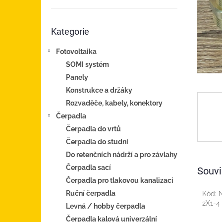
n
e
Přeskočit
l
Kategorie
kategorie
Fotovoltaika
SOMI systém
Panely
Konstrukce a držáky
Rozvaděče, kabely, konektory
Čerpadla
Čerpadla do vrtů
Čerpadla do studní
Do retenčních nádrží a pro závlahy
Čerpadla sací
Souvi
Čerpadla pro tlakovou kanalizaci
Ruční čerpadla
Kód:
2X1-4
Levná / hobby čerpadla
Čerpadla kalová univerzální