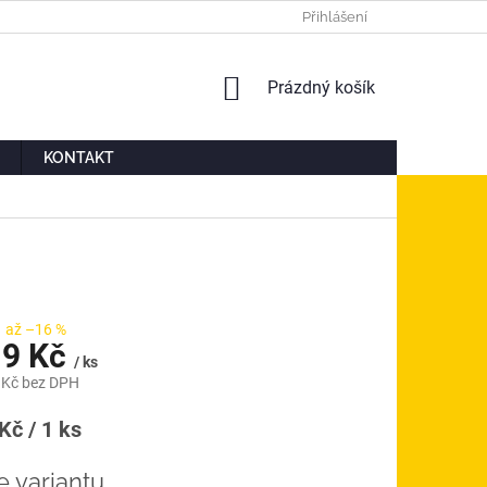
Ů
MOJE OBJEDNÁVKA
Přihlášení
NÁKUPNÍ
Prázdný košík
KOŠÍK
KONTAKT
až –16 %
9 Kč
/ ks
 Kč
bez DPH
á
Kč / 1 ks
e variantu