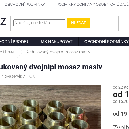
OBCHODNÍ PODMÍNKY
PODMÍNKY OCHRANY OSOBNÍCH ÚDAJ
HLEDAT
HODNÍ PRODEJ
JAK NAKUPOVAT
OBCHODNÍ PODMÍNKY
 fitinky
Redukovaný dvojnipl mosaz masiv
ukovaný dvojnipl mosaz masiv
:
Novaservis / HQK
od 22 Kč
od
1
od
15,70
Měrn
od 19 
cena:
Zvolt