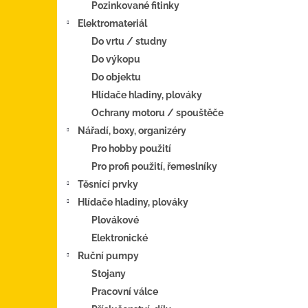
Pozinkované fitinky
Elektromateriál
Do vrtu / studny
Do výkopu
Do objektu
Hlídače hladiny, plováky
Ochrany motoru / spouštěče
Nářadí, boxy, organizéry
Pro hobby použití
Pro profi použití, řemeslníky
Těsnící prvky
Hlídače hladiny, plováky
Plovákové
Elektronické
Ruční pumpy
Stojany
Pracovní válce