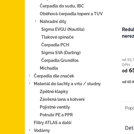
Čerpadla do sudu, IBC
Oběhová čerpadla topení a TUV
Náhradní díly
Reduk
Sigma EVGU (Nautila)
nere
Tlakové spínače
Čerpadla PCH
Sigma SVA (Darling)
od 53,
Čerpadla Grundfos
DPH
Míchadla
65
od
Čerpadla dle značek
Měrná
od 65 K
Materiál do šachty a vrtu / studny
cena:
Zpětné klapky
Závěsná lana a kotvení
Pojistné ventily
Popi
Potrubí PE a PPR
Filtry ATLAS a další
Det
Vodárny