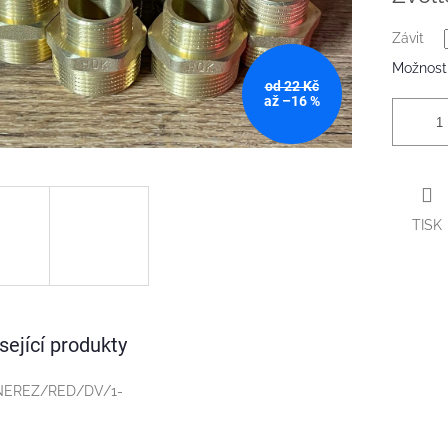
Závit
Možnosti
od 22 Kč
až –16 %
TISK
sející produkty
NEREZ/RED/DV/1-