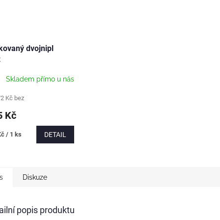
ovaný dvojnipl
z
Skladem přímo u nás
72 Kč bez
 Kč
č / 1 ks
DETAIL
s
Diskuze
ailní popis produktu