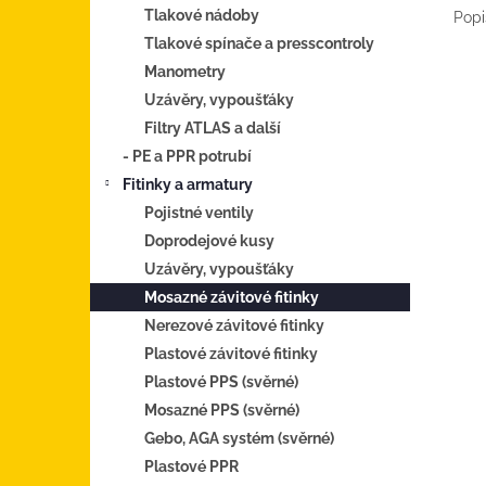
Tlakové nádoby
Popi
Tlakové spínače a presscontroly
Manometry
Uzávěry, vypoušťáky
Filtry ATLAS a další
- PE a PPR potrubí
Fitinky a armatury
Pojistné ventily
Doprodejové kusy
Uzávěry, vypoušťáky
Mosazné závitové fitinky
Nerezové závitové fitinky
Plastové závitové fitinky
Plastové PPS (svěrné)
Mosazné PPS (svěrné)
Gebo, AGA systém (svěrné)
Plastové PPR