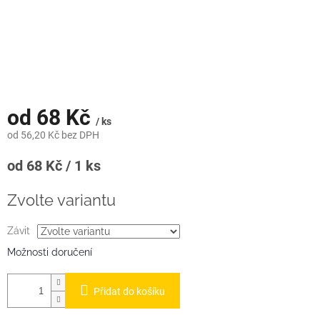
od
68 Kč
/ ks
od
56,20 Kč
bez DPH
Měrná
od 68 Kč / 1 ks
cena:
Zvolte variantu
Závit
Možnosti doručení
Přidat do košíku