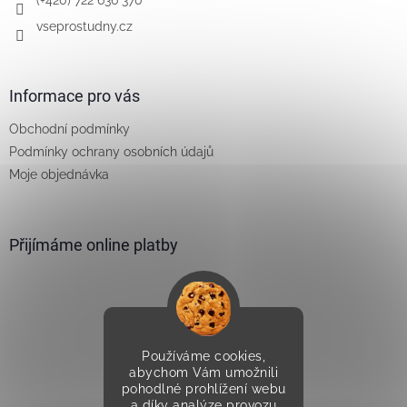
vseprostudny.cz
Informace pro vás
Obchodní podmínky
Podmínky ochrany osobních údajů
Moje objednávka
Přijímáme online platby
Používáme cookies,
Vytvořilo Studio Avocado
abychom Vám umožnili
pohodlné prohlížení webu
a díky analýze provozu