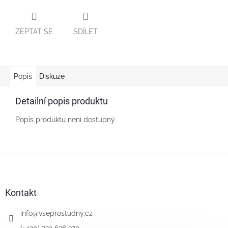
ZEPTAT SE
SDÍLET
Popis
Diskuze
Detailní popis produktu
Popis produktu není dostupný
Z
á
p
a
Kontakt
t
í
info
@
vseprostudny.cz
(+420) 722 636 370