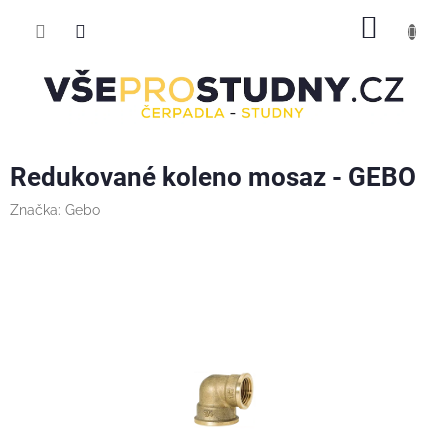
Přejít
NÁKUP
na
obsah
KOŠÍK
Redukované koleno mosaz - GEBO
Značka:
Gebo