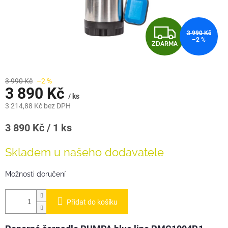
Z
3 990 Kč
–2 %
ZDARMA
D
A
3 990 Kč
–2 %
3 890 Kč
R
/ ks
3 214,88 Kč bez DPH
M
Měrná
3 890 Kč / 1 ks
A
cena:
Skladem u našeho dodavatele
Možnosti doručení
Přidat do košíku