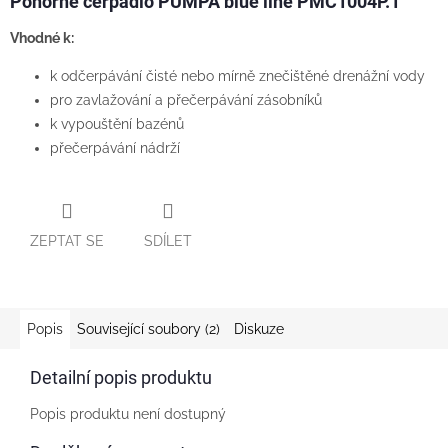
Ponorné čerpadlo PUMPA blue line PMC1004P.1
Vhodné k:
k odčerpávání čisté nebo mírně znečištěné drenážní vody
pro zavlažování a přečerpávání zásobníků
k vypouštění bazénů
přečerpávání nádrží
ZEPTAT SE
SDÍLET
Popis
Související soubory (2)
Diskuze
Detailní popis produktu
Popis produktu není dostupný