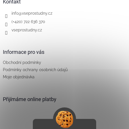
a
Kontakt
t
í
info
@
vseprostudny.cz
(+420) 722 636 370
vseprostudny.cz
Informace pro vás
Obchodní podmínky
Podmínky ochrany osobních údajů
Moje objednávka
Přijímáme online platby