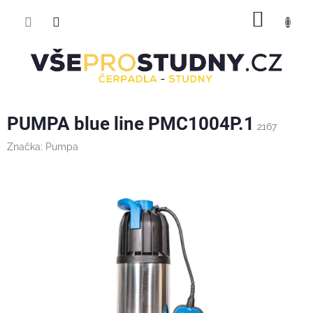
Přejít
NÁKUP
na
obsah
KOŠÍK
PUMPA blue line PMC1004P.1
2167
Značka:
Pumpa