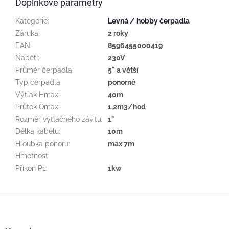
Doplňkové parametry
Kategorie
:
Levná / hobby čerpadla
Záruka
:
2 roky
EAN
:
8596455000419
Napětí
:
230V
Průměr čerpadla
:
5" a větší
Typ čerpadla
:
ponorné
Výtlak Hmax
:
40m
Průtok Qmax
:
1,2m3/hod
Rozměr výtlačného závitu
:
1"
Délka kabelu
:
10m
Hloubka ponoru
:
max 7m
Hmotnost
:
Příkon P1
:
1kw
Z
á
p