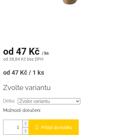
od
47 Kč
/ ks
od
38,84 Kč
bez DPH
Měrná
od 47 Kč / 1 ks
cena:
Zvolte variantu
Délka
Možnosti doručení
Přidat do košíku