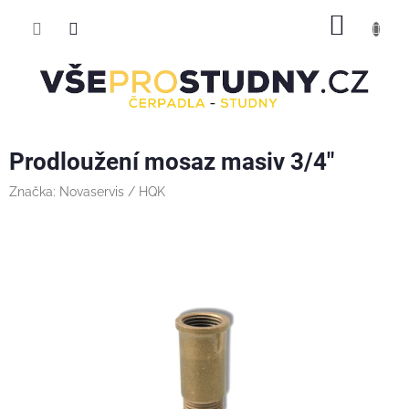
Přejít
NÁKUP
na
obsah
KOŠÍK
Prodloužení mosaz masiv 3/4"
Značka:
Novaservis / HQK