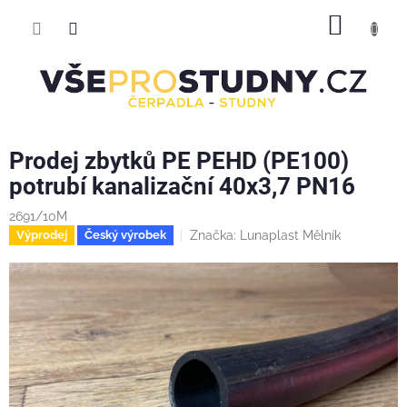
Přejít
NÁKUP
na
obsah
KOŠÍK
Prodej zbytků PE PEHD (PE100)
potrubí kanalizační 40x3,7 PN16
2691/10M
Značka:
Lunaplast Mělník
Výprodej
Český výrobek