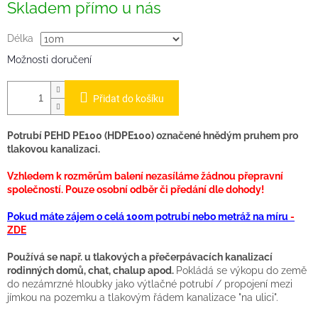
Skladem přímo u nás
Délka
Možnosti doručení
Přidat do košíku
Potrubí PEHD PE100 (HDPE100)
označené hnědým pruhem
pro
tlakovou kanalizaci.
Vzhledem k rozměrům balení nezasíláme žádnou přepravní
společností. Pouze osobní odběr či předání dle dohody!
Pokud máte zájem o celá 100m potrubí nebo metráž na míru
-
ZDE
Používá se např. u tlakových a přečerpávacích kanalizací
rodinných domů, chat, chalup apod.
Pokládá se výkopu do země
do nezámrzné hloubky jako výtlačné potrubí / propojení mezi
jímkou na pozemku a tlakovým řádem kanalizace "na ulici".