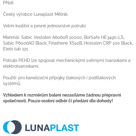
PN16
Český výrobce Lunaplast Mělník.
Velmi kvalitní a pevné jednovrstvé potrubí
Materiál: Sabic Vestolen A6060R 10000, BorSafe HE3490-LS,
Sabic P6006AD Black, Finathene XS10B, Hostalen CRP 100 Black,
Eletx tub 121
Potrubí PEHD lze spojovat mechanickými svěrnými tvarovkami a
elektrotvarovkami.
Použití: pro kanalizační přípojky tlakových i podtlakových
systémů.
Vzhledem k rozměrům balení nezasíláme žádnou přepravní
společností. Pouze osobní odběr či předání dle dohody!