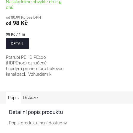
Naskladníme obvykle do 2-5
dnů
od 80,99 Kč bez DPH
98 Kč
od
Měrná
98 Kč / 1 m
cena:
DETAIL
Potrubí PEHD PE100
(HDPE100) označené
hnědým pruhem pro tlakovou
kanalizaci. Vzhledem k
rozměrům balení nezasíláme
žádnou přepravní
společností. Pouze osobní
odběr či...
Popis
Diskuze
Detailní popis produktu
Popis produktu není dostupný