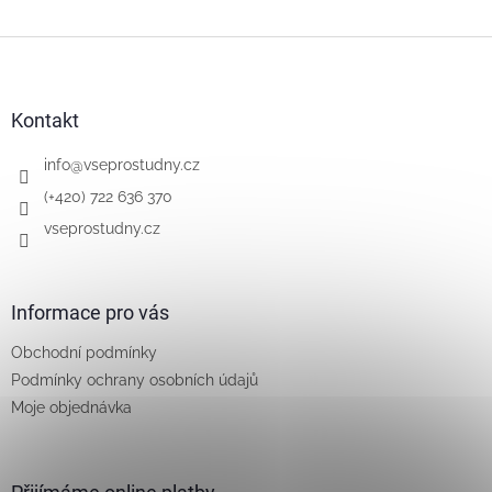
Z
á
p
a
Kontakt
t
í
info
@
vseprostudny.cz
(+420) 722 636 370
vseprostudny.cz
Informace pro vás
Obchodní podmínky
Podmínky ochrany osobních údajů
Moje objednávka