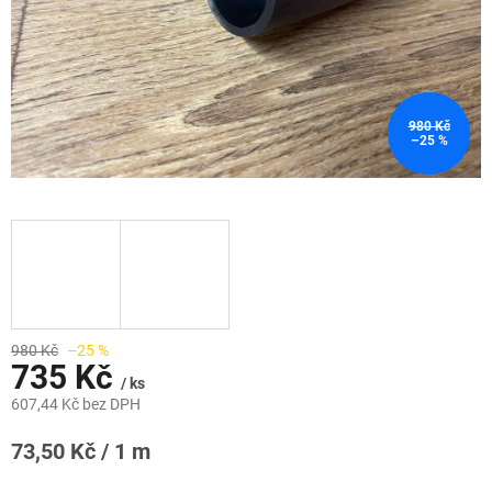
980 Kč
–25 %
980 Kč
–25 %
735 Kč
/ ks
607,44 Kč bez DPH
Měrná
73,50 Kč / 1 m
cena: