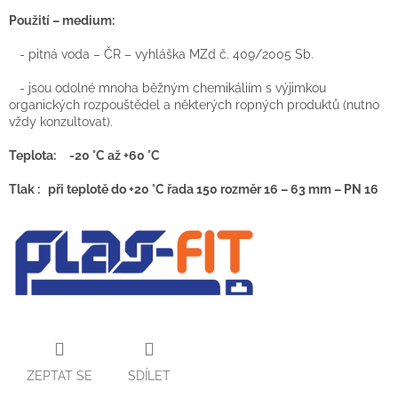
Použití – medium:
- pitná voda – ČR – vyhláška MZd č. 409/2005 Sb.
- jsou odolné mnoha běžným chemikáliím s výjimkou
organických rozpouštědel a některých ropných produktů (nutno
vždy konzultovat).
Teplota: -20 °C až +60 °C
Tlak : při teplotě do +20 °C řada 150 rozměr 16 – 63 mm – PN 16
ZEPTAT SE
SDÍLET