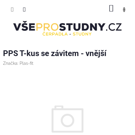
Přejít
NÁKUP
na
obsah
KOŠÍK
PPS T-kus se závitem - vnější
Značka:
Plas-fit