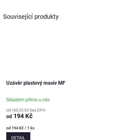
Související produkty
Uzávěr plastový masiv MF
Skladem přímo u nás
od 160,33 Kč bez DPH
194 Kč
od
Měrná
od 194 Kč / 1 ks
cena:
DETAIL