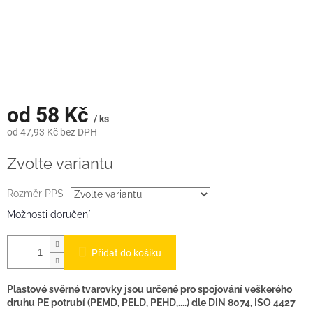
od
58 Kč
/ ks
od
47,93 Kč
bez DPH
Měrná
Zvolte variantu
cena:
Rozměr PPS
Možnosti doručení
Přidat do košíku
Plastové svěrné tvarovky jsou určené pro spojování veškerého
druhu PE potrubí (PEMD, PELD, PEHD,....) dle DIN 8074, ISO 4427