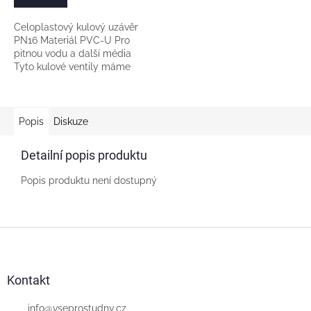
Celoplastový kulový uzávěr
PN16 Materiál PVC-U Pro
pitnou vodu a další média
Tyto kulové ventily máme
sami dlouhodobě
vyzkoušené.
Popis
Diskuze
Detailní popis produktu
Popis produktu není dostupný
Z
á
p
a
Kontakt
t
í
info
@
vseprostudny.cz