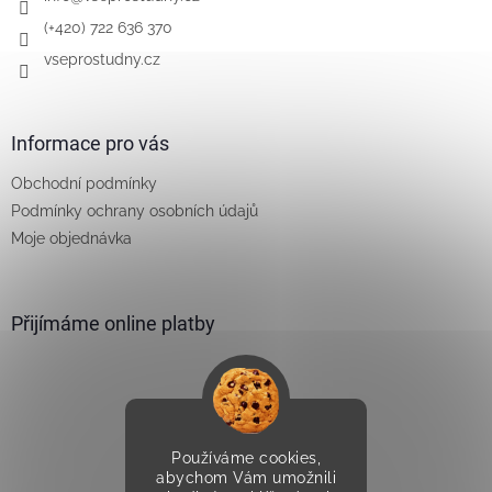
(+420) 722 636 370
vseprostudny.cz
Informace pro vás
Obchodní podmínky
Podmínky ochrany osobních údajů
Moje objednávka
Přijímáme online platby
Používáme cookies,
Vytvořilo Studio Avocado
abychom Vám umožnili