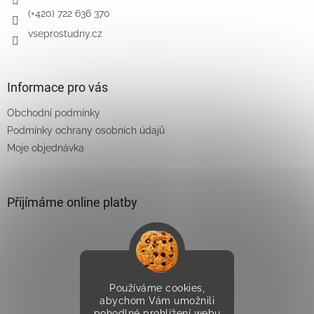
(+420) 722 636 370
vseprostudny.cz
Informace pro vás
Obchodní podmínky
Podmínky ochrany osobních údajů
Moje objednávka
Přijímáme online platby
Používáme cookies,
Vytvořilo Studio Avocado
abychom Vám umožnili
pohodlné prohlížení webu