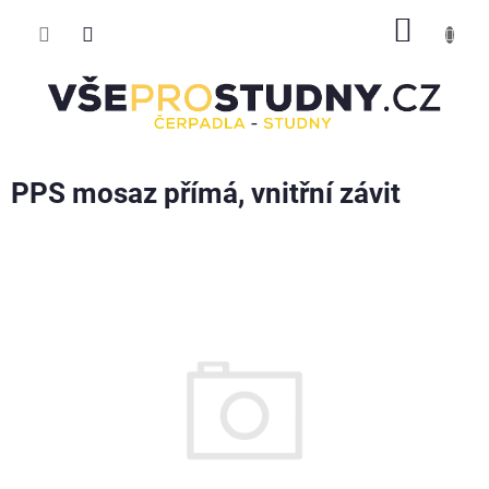
Přejít
NÁKUP
na
obsah
KOŠÍK
PPS mosaz přímá, vnitřní závit