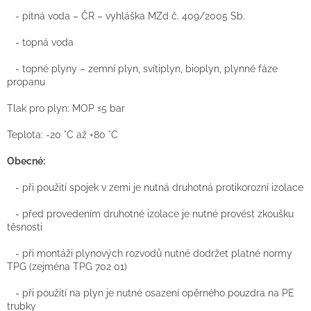
- pitná voda – ČR – vyhláška MZd č. 409/2005 Sb.
- topná voda
- topné plyny – zemní plyn, svítiplyn, bioplyn, plynné fáze
propanu
Tlak pro plyn: MOP ≤5 bar
Teplota: -20 °C až +80 °C
Obecné:
- při použití spojek v zemi je nutná druhotná protikorozní izolace
- před provedením druhotné izolace je nutné provést zkoušku
těsnosti
- při montáži plynových rozvodů nutné dodržet platné normy
TPG (zejména TPG 702 01)
- při použití na plyn je nutné osazení opěrného pouzdra na PE
trubky