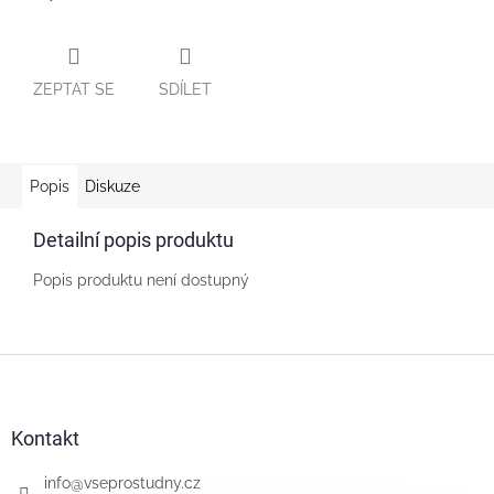
ZEPTAT SE
SDÍLET
Popis
Diskuze
Detailní popis produktu
Popis produktu není dostupný
Z
á
p
a
Kontakt
t
í
info
@
vseprostudny.cz