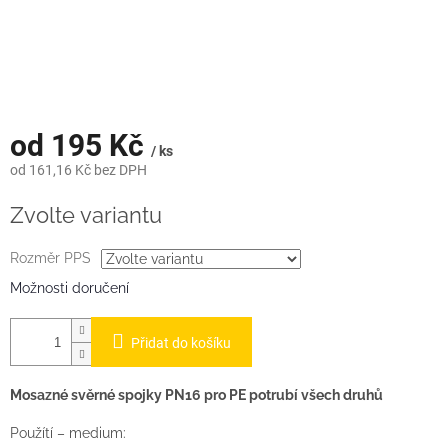
od
195 Kč
/ ks
od
161,16 Kč
bez DPH
Měrná
Zvolte variantu
cena:
Rozměr PPS
Možnosti doručení
Přidat do košíku
Mosazné svěrné spojky PN16 pro PE potrubí všech druhů
Použítí – medium: