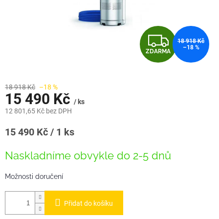
Z
18 918 Kč
–18 %
ZDARMA
D
A
18 918 Kč
–18 %
15 490 Kč
R
/ ks
12 801,65 Kč bez DPH
M
Měrná
15 490 Kč / 1 ks
A
cena:
Naskladníme obvykle do 2-5 dnů
Možnosti doručení
Přidat do košíku