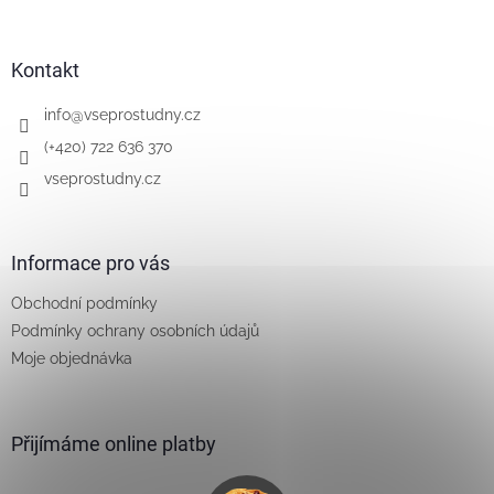
á
p
a
Kontakt
t
í
info
@
vseprostudny.cz
(+420) 722 636 370
vseprostudny.cz
Informace pro vás
Obchodní podmínky
Podmínky ochrany osobních údajů
Moje objednávka
Přijímáme online platby