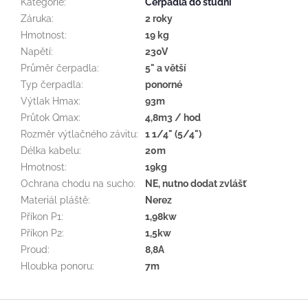
Kategorie
:
Čerpadla do studní
Záruka
:
2 roky
Hmotnost
:
19 kg
Napětí
:
230V
Průměr čerpadla
:
5" a větší
Typ čerpadla
:
ponorné
Výtlak Hmax
:
93m
Průtok Qmax
:
4,8m3 / hod
Rozměr výtlačného závitu
:
1 1/4" (5/4")
Délka kabelu
:
20m
Hmotnost
:
19kg
Ochrana chodu na sucho
:
NE, nutno dodat zvlášť
Materiál pláště
:
Nerez
Příkon P1
:
1,98kw
Příkon P2
:
1,5kw
Proud
:
8,8A
Hloubka ponoru
:
7m
Z