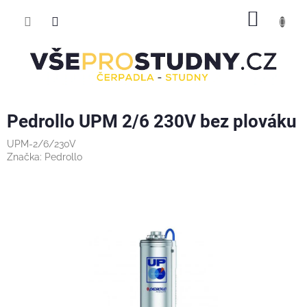
Přejít
NÁKUP
na
obsah
KOŠÍK
Pedrollo UPM 2/6 230V bez plováku
UPM-2/6/230V
Značka:
Pedrollo