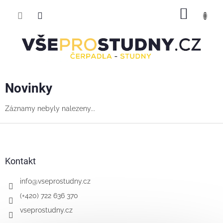
Přejít
NÁKUP
na
obsah
KOŠÍK
Novinky
Záznamy nebyly nalezeny...
Z
á
p
a
Kontakt
t
í
info
@
vseprostudny.cz
(+420) 722 636 370
vseprostudny.cz