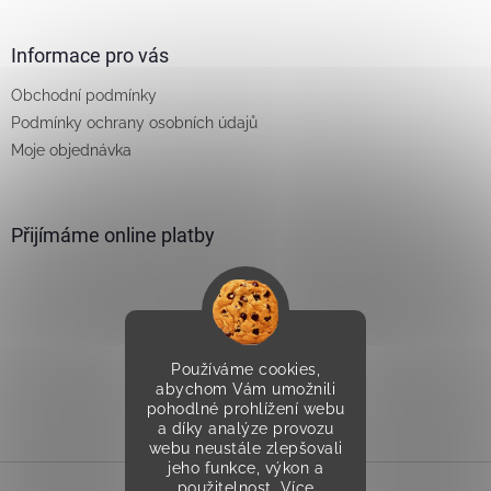
Informace pro vás
Obchodní podmínky
Podmínky ochrany osobních údajů
Moje objednávka
Přijímáme online platby
Používáme cookies,
Vytvořilo Studio Avocado
abychom Vám umožnili
pohodlné prohlížení webu
a díky analýze provozu
webu neustále zlepšovali
jeho funkce, výkon a
použitelnost.
Více