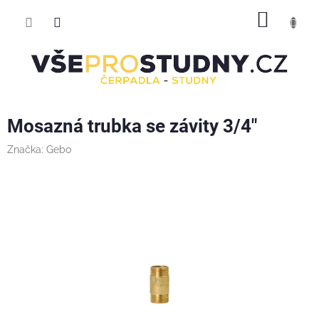
Přejít
NÁKUP
na
obsah
KOŠÍK
Mosazná trubka se závity 3/4"
Značka:
Gebo