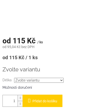
od
115 Kč
/ ks
od
95,04 Kč
bez DPH
Měrná
od 115 Kč / 1 ks
cena:
Zvolte variantu
Délka
Možnosti doručení
Přidat do košíku