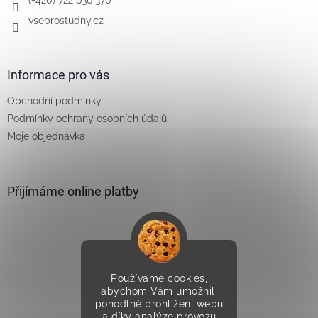
vseprostudny.cz
Informace pro vás
Obchodní podmínky
Podmínky ochrany osobních údajů
Moje objednávka
Přijímáme online platby
Používáme cookies,
Vytvořilo Studio Avocado
abychom Vám umožnili
pohodlné prohlížení webu
a díky analýze provozu