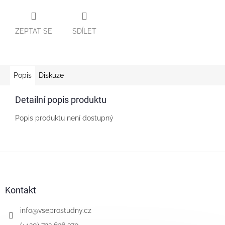
ZEPTAT SE
SDÍLET
Popis
Diskuze
Detailní popis produktu
Popis produktu není dostupný
Z
á
p
a
Kontakt
t
í
info
@
vseprostudny.cz
(+420) 722 636 370