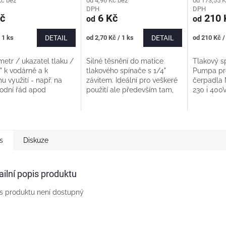
Kč bez
od 4,96 Kč bez
od 173,55 K
DPH
DPH
č
6 Kč
210 
od
od
Měrná
Měrná
 1 ks
DETAIL
od 2,70 Kč / 1 ks
DETAIL
od 210 Kč /
cena:
cena:
etr / ukazatel tlaku /
Silné těsnění do matice
Tlakový sp
" k vodárně a k
tlakového spínače s 1/4"
Pumpa pr
u využití - např. na
závitem. Ideální pro veškeré
čerpadla 
odní řád apod
použití ale především tam,
230 i 400
ice do 6 bar, průměr
kde je kratší závit do matice.
Převlečná
tele manometru
Barva se může lišit dle
1/4" Dopo
ávit připojení 1/4"....
aktuální...
také: Těsně
s
Diskuze
ailní popis produktu
s produktu není dostupný