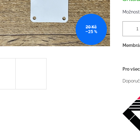
Možnosti
20 Kč
–25 %
Membrána
Pro všec
Doporuč