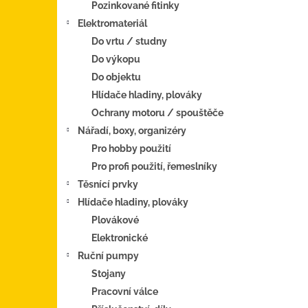
Pozinkované fitinky
Elektromateriál
Do vrtu / studny
Do výkopu
Do objektu
Hlídače hladiny, plováky
Ochrany motoru / spouštěče
Nářadí, boxy, organizéry
Pro hobby použití
Pro profi použití, řemeslníky
Těsnící prvky
Hlídače hladiny, plováky
Plovákové
Elektronické
Ruční pumpy
Stojany
Pracovní válce