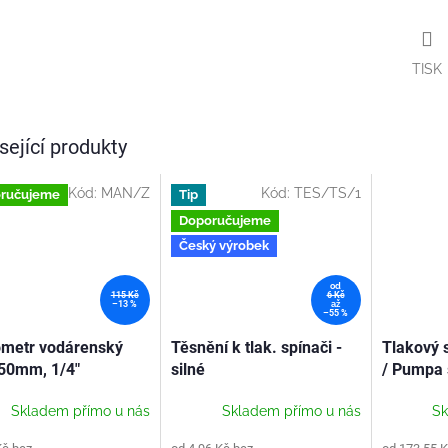
TISK
sející produkty
Kód:
MAN/Z
Kód:
TES/TS/1
ručujeme
Tip
Doporučujeme
Český výrobek
od
115 Kč
6 Kč
–13 %
až
–55 %
metr vodárenský
Těsnění k tlak. spínači -
Tlakový s
50mm, 1/4"
silné
/ Pumpa 
Skladem přímo u nás
Skladem přímo u nás
Sk