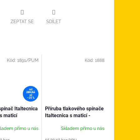
ZEPTAT SE
SDÍLET
Kód:
1891/PUM
Kód:
1888
od
280 Kč
až
–25 %
pínač Italtecnica
Příruba tlakového spínače
s maticí
Italtecnica s maticí -
excentrická
ladem přímo u nás
Skladem přímo u nás