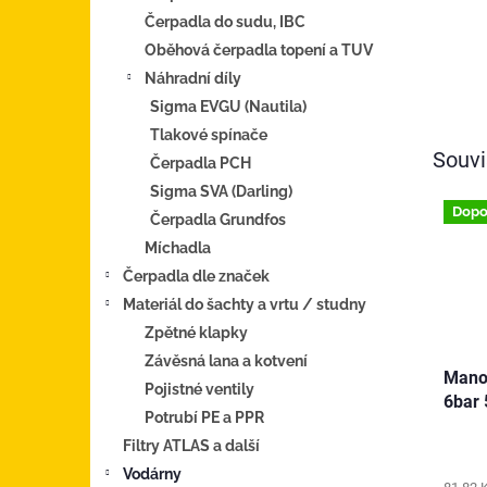
Čerpadla do sudu, IBC
Oběhová čerpadla topení a TUV
Náhradní díly
Sigma EVGU (Nautila)
Tlakové spínače
Souvi
Čerpadla PCH
Sigma SVA (Darling)
Dopo
Čerpadla Grundfos
Míchadla
Čerpadla dle značek
Materiál do šachty a vrtu / studny
Zpětné klapky
Závěsná lana a kotvení
Mano
Pojistné ventily
6bar 
Potrubí PE a PPR
Filtry ATLAS a další
Vodárny