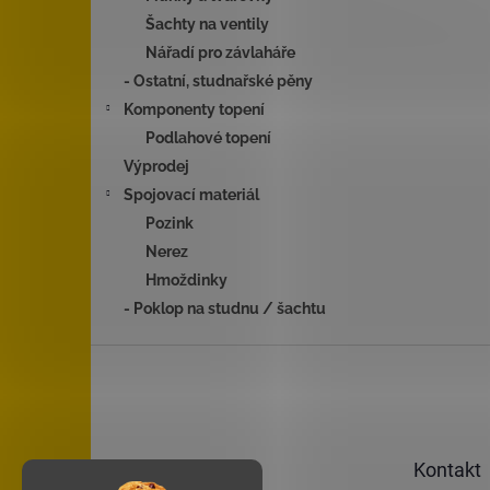
Šachty na ventily
Nářadí pro závlaháře
- Ostatní, studnařské pěny
Komponenty topení
Podlahové topení
Výprodej
Spojovací materiál
Pozink
Nerez
Hmoždinky
- Poklop na studnu / šachtu
Z
á
p
a
t
Kontakt
í