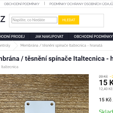
OBCHODNÍ PODMÍNKY
PODMÍNKY OCHRANY OSOBNÍCH ÚDAJ
HLEDAT
HODNÍ PRODEJ
JAK NAKUPOVAT
OBCHODNÍ PODMÍNKY
ntroly
Membrána / těsnění spínače Italtecnica - hranatá
rána / těsnění spínače Italtecnica - 
:
Italtecnica
20 Kč
–
15 
12,40 Kč
Měrn
15 Kč 
cena:
Skla