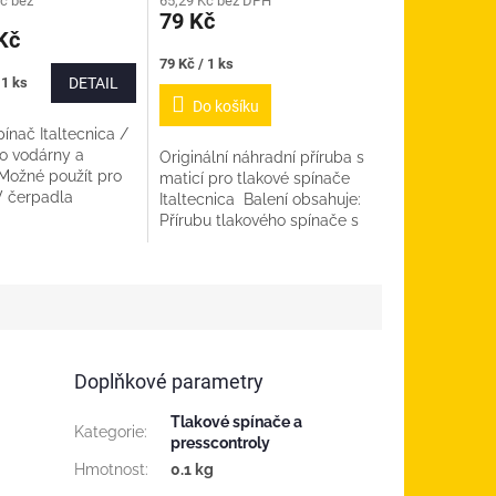
č bez
65,29 Kč bez DPH
79 Kč
Kč
Měrná
79 Kč / 1 ks
cena:
 1 ks
DETAIL
Do košíku
ínač Italtecnica /
o vodárny a
Originální náhradní příruba s
Možné použít pro
maticí pro tlakové spínače
V čerpadla
Italtecnica Balení obsahuje:
 matice se závitem
Přírubu tlakového spínače s
ručujeme dokoupit
převlečnou maticí se
ní k tlak....
závitem 1/4" Těsnění 1/4" do
matice...
Doplňkové parametry
Tlakové spínače a
Kategorie
:
presscontroly
Hmotnost
:
0.1 kg