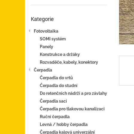
n
e
Přeskočit
l
Kategorie
kategorie
Fotovoltaika
SOMI systém
Panely
Konstrukce a držáky
Rozvaděče, kabely, konektory
Čerpadla
Čerpadla do vrtů
Čerpadla do studní
Do retenčních nádrží a pro závlahy
Čerpadla sací
Čerpadla pro tlakovou kanalizaci
Ruční čerpadla
Levná / hobby čerpadla
Čerpadla kalová univerzální