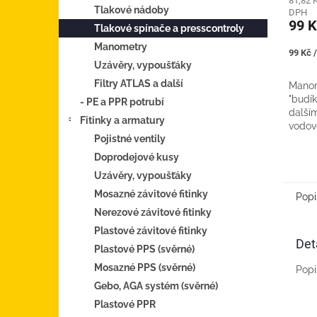
81,82 
Tlakové nádoby
DPH
99 K
Tlakové spínače a presscontroly
Manometry
Měrná
99 Kč /
cena:
Uzávěry, vypoušťáky
Filtry ATLAS a další
Manom
"budík
- PE a PPR potrubí
dalším
Fitinky a armatury
vodov
Pojistné ventily
Stupn
ukaza
Doprodejové kusy
50mm Z
Uzávěry, vypoušťáky
Mosazné závitové fitinky
Popi
Nerezové závitové fitinky
Plastové závitové fitinky
Det
Plastové PPS (svěrné)
Mosazné PPS (svěrné)
Popi
Gebo, AGA systém (svěrné)
Plastové PPR