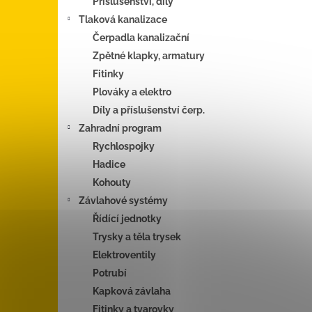
Příslušenství, díly
Tlaková kanalizace
Čerpadla kanalizační
Zpětné klapky, armatury
Fitinky
Plováky a elektro
Díly a příslušenství čerp.
Zahradní program
Rychlospojky
Hadice
Kohouty
Závlahové systémy
Řídící jednotky
Trysky a těla trysek
Elektroventily
Potrubí
Kapková závlaha
Fitinky a tvarovky