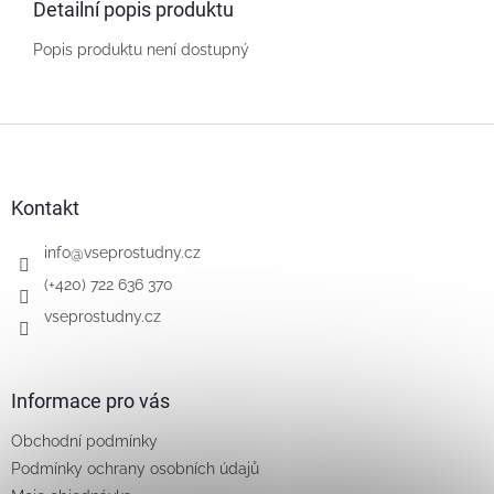
Detailní popis produktu
Popis produktu není dostupný
Z
á
p
a
Kontakt
t
í
info
@
vseprostudny.cz
(+420) 722 636 370
vseprostudny.cz
Informace pro vás
Obchodní podmínky
Podmínky ochrany osobních údajů