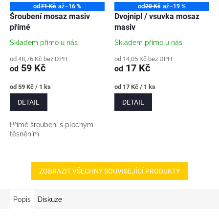
od
71 Kč
až
–16 %
od
20 Kč
až
–19 %
Šroubení mosaz masiv
Dvojnipl / vsuvka mosaz
přímé
masiv
Skladem přímo u nás
Skladem přímo u nás
od 48,76 Kč bez DPH
od 14,05 Kč bez DPH
59 Kč
17 Kč
od
od
Měrná
Měrná
od 59 Kč / 1 ks
od 17 Kč / 1 ks
cena:
cena:
DETAIL
DETAIL
Přímé šroubení s plochým
těsněním
ZOBRAZIT VŠECHNY SOUVISEJÍCÍ PRODUKTY
Popis
Diskuze