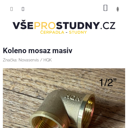
Přejít
NÁKUP
na
obsah
KOŠÍK
Koleno mosaz masiv
Značka:
Novaservis / HQK