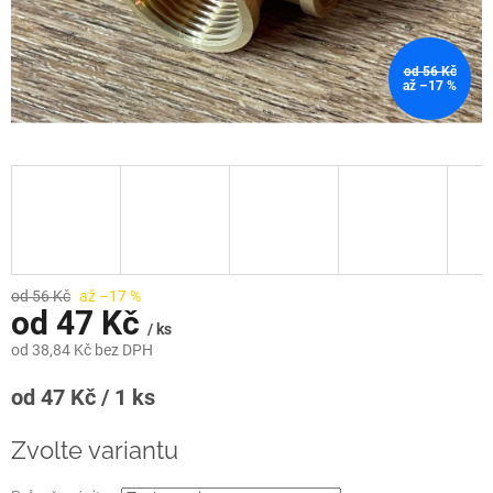
od 56 Kč
až –17 %
od 56 Kč
až –17 %
od
47 Kč
/ ks
od
38,84 Kč
bez DPH
Měrná
od 47 Kč / 1 ks
cena:
Zvolte variantu