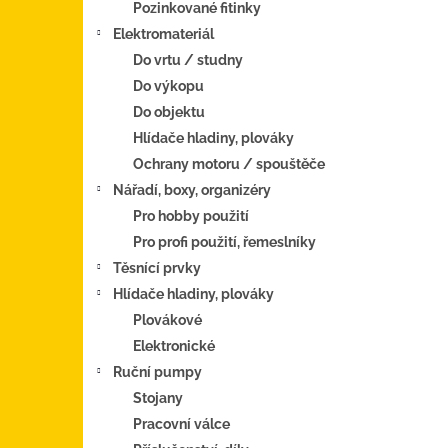
Pozinkované fitinky
Elektromateriál
Do vrtu / studny
Do výkopu
Do objektu
Hlídače hladiny, plováky
Ochrany motoru / spouštěče
Nářadí, boxy, organizéry
Pro hobby použití
Pro profi použití, řemeslníky
Těsnící prvky
Hlídače hladiny, plováky
Plovákové
Elektronické
Ruční pumpy
Stojany
Pracovní válce