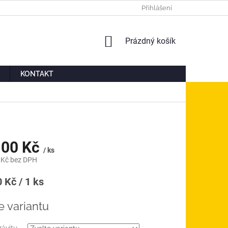
Ů
MOJE OBJEDNÁVKA
Přihlášení
NÁKUPNÍ
Prázdný košík
KOŠÍK
KONTAKT
00 Kč
/ ks
 Kč
bez DPH
á
 Kč / 1 ks
e variantu