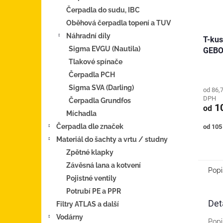
Čerpadla do sudu, IBC
Oběhová čerpadla topení a TUV
Náhradní díly
T-kus
Sigma EVGU (Nautila)
GEB
Tlakové spínače
Čerpadla PCH
Sigma SVA (Darling)
od 86,
DPH
Čerpadla Grundfos
10
od
Míchadla
Měrná
Čerpadla dle značek
od 105 
cena:
Materiál do šachty a vrtu / studny
Zpětné klapky
Závěsná lana a kotvení
Popi
Pojistné ventily
Potrubí PE a PPR
Det
Filtry ATLAS a další
Vodárny
Popi