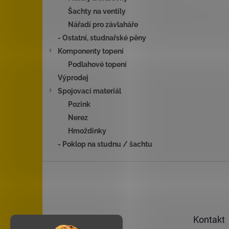
Šachty na ventily
Nářadí pro závlaháře
- Ostatní, studnařské pěny
Komponenty topení
Podlahové topení
Výprodej
Spojovací materiál
Pozink
Nerez
Hmoždinky
- Poklop na studnu / šachtu
Z
á
p
a
t
Kontakt
í