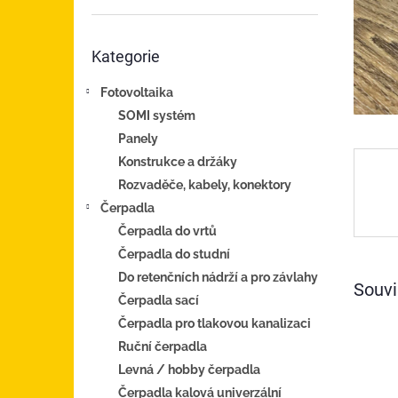
n
e
Přeskočit
l
Kategorie
kategorie
Fotovoltaika
SOMI systém
Panely
Konstrukce a držáky
Rozvaděče, kabely, konektory
Čerpadla
Čerpadla do vrtů
Čerpadla do studní
Do retenčních nádrží a pro závlahy
Souvi
Čerpadla sací
Čerpadla pro tlakovou kanalizaci
Ruční čerpadla
Levná / hobby čerpadla
Čerpadla kalová univerzální