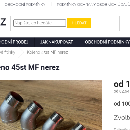
OBCHODNÍ PODMÍNKY
PODMÍNKY OCHRANY OSOBNÍCH ÚDAJ
HLEDAT
HODNÍ PRODEJ
JAK NAKUPOVAT
OBCHODNÍ PODMÍNKY
é fitinky
Koleno 45st MF nerez
eno 45st MF nerez
od
1
od
82,64
Měrn
od 100
cena:
Zvolt