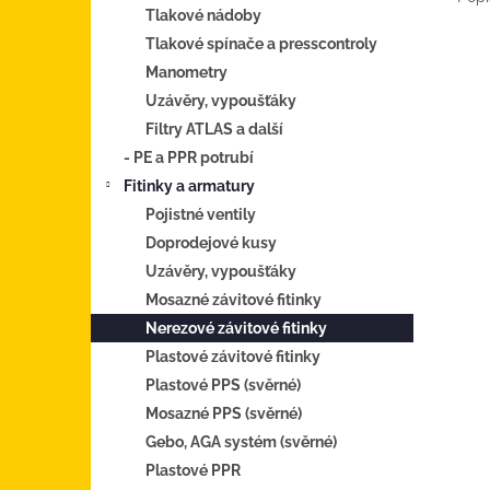
Tlakové nádoby
Tlakové spínače a presscontroly
Manometry
Uzávěry, vypoušťáky
Filtry ATLAS a další
- PE a PPR potrubí
Fitinky a armatury
Pojistné ventily
Doprodejové kusy
Uzávěry, vypoušťáky
Mosazné závitové fitinky
Nerezové závitové fitinky
Plastové závitové fitinky
Plastové PPS (svěrné)
Mosazné PPS (svěrné)
Gebo, AGA systém (svěrné)
Plastové PPR