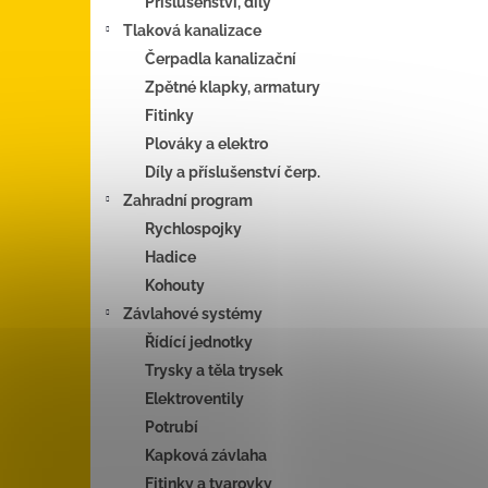
Příslušenství, díly
Tlaková kanalizace
Čerpadla kanalizační
Zpětné klapky, armatury
Fitinky
Plováky a elektro
Díly a příslušenství čerp.
Zahradní program
Rychlospojky
Hadice
Kohouty
Závlahové systémy
Řídící jednotky
Trysky a těla trysek
Elektroventily
Potrubí
Kapková závlaha
Fitinky a tvarovky