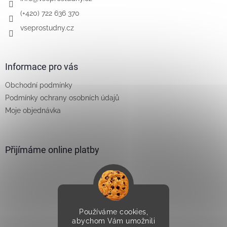
í
(+420) 722 636 370
vseprostudny.cz
Informace pro vás
Obchodní podmínky
Podmínky ochrany osobních údajů
Moje objednávka
Přijímáme online platby
Používáme cookies,
Vytvořilo Studio Avocado
abychom Vám umožnili