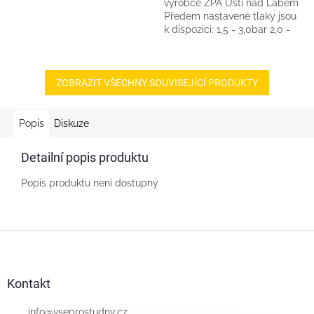
výrobce ZPA Ústí nad Labem
Předem nastavené tlaky jsou
k dispozici: 1,5 - 3,0bar 2,0 -
3,5bar 2,7 - 4,4bar -
nejpoužívanější varianta pro...
ZOBRAZIT VŠECHNY SOUVISEJÍCÍ PRODUKTY
Popis
Diskuze
Detailní popis produktu
Popis produktu není dostupný
Z
á
p
a
Kontakt
t
info
@
vseprostudny.cz