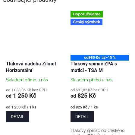
Doporučujeme
Český výrobek
od
980 Kč
až
–15 %
Tlaková nádoba Zilmet
Tlakový spínač ZPA s
Horizontální
maticí - TSA M
Skladem přímo u nás
Skladem přímo u nás
od 1 033,06 Kč bez DPH
od 681,82 Kč bez DPH
1 250 Kč
825 Kč
od
od
Měrná
Měrná
od 1 250 Kč / 1 ks
od 825 Kč / 1 ks
cena:
cena:
DETAIL
DETAIL
Tlakový spínač od Českého