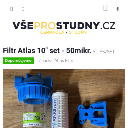
Přejít
NÁKUP
na
obsah
KOŠÍK
Filtr Atlas 10" set - 50mikr.
ATLAS/SET
Značka:
Atlas Filtri
Doporučujeme