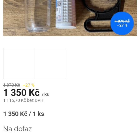
1 870 Kč
–27 %
1 870 Kč
–27 %
1 350 Kč
/ ks
1 115,70 Kč bez DPH
Měrná
1 350 Kč / 1 ks
cena:
Na dotaz