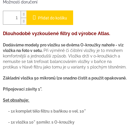
Možnosti doručení
Přidat do košíku
Dlouhodobě vyzkoušené filtry od výrobce Atlas.
Dodáváme modely pro vložku se dvěma O-kroužky nahoře - viz
vložka na foto v setu.
Při výměně či čištění vložky je to mnohem
komfortnější a jednodušší způsob. Vložka drží v o-kroužkách a
nemusíte se tak trefovat balancováním vložky v baňce na
protikus v hlavě filtru jako tomu je u varianty s plochým těsněním.
Základní vložka 50 mikronů lze snadno čistit a použít opakovaně.
Připojovací závity 1".
Set obsahuje:
- 1x komplet tělo filtru s baňkou o vel. 10"
- 1x vložka 10" 50mikr. s O-kroužky