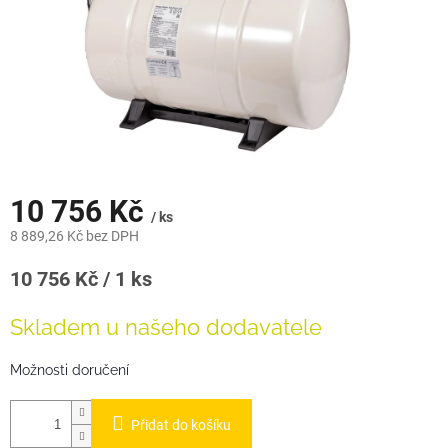
10 756 Kč
/ ks
8 889,26 Kč bez DPH
Měrná
10 756 Kč / 1 ks
cena:
Skladem u našeho dodavatele
Možnosti doručení
Přidat do košíku