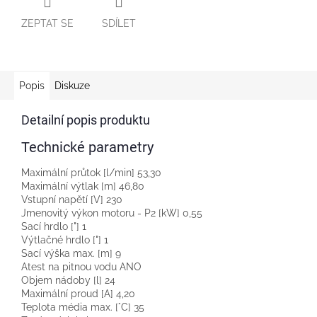
ZEPTAT SE
SDÍLET
Popis
Diskuze
Detailní popis produktu
Technické parametry
Maximální průtok [l/min] 53,30
Maximální výtlak [m] 46,80
Vstupní napětí [V] 230
Jmenovitý výkon motoru - P2 [kW] 0,55
Sací hrdlo ["] 1
Výtlačné hrdlo ["] 1
Sací výška max. [m] 9
Atest na pitnou vodu ANO
Objem nádoby [l] 24
Maximální proud [A] 4,20
Teplota média max. [°C] 35