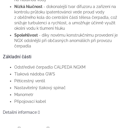
Nízká hlučnost
- dokonalejší tvar difuzoru a zařízení na
kontrolu průtoku (patentováno) vede proud vody
z oběžného kola do centrální části tělesa čerpadla, což
snižuje turbulenci a rychlost, a umožňuje účinně využít
okolní vodu k tlumení hluku
Spolehlivost
- díky novému konstrukčnímu provedení je
NGX odolnější při občasných anomáliích při provozu
čerpadla
Základní části
Odstředivé čerpadlo CALPEDA NGXM
Tlaková nádoba GWS
Pěticestný ventil
Nastavitelný tlakový spínač
Manometr
Připojovací kabel
Detailní informace