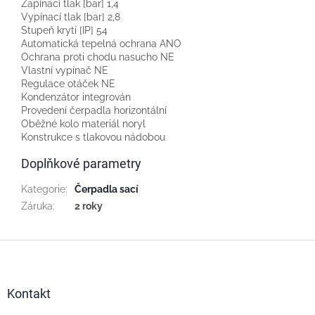
Zapínací tlak [bar] 1,4
Vypínací tlak [bar] 2,8
Stupeň krytí [IP] 54
Automatická tepelná ochrana ANO
Ochrana proti chodu nasucho NE
Vlastní vypínač NE
Regulace otáček NE
Kondenzátor integrován
Provedení čerpadla horizontální
Oběžné kolo materiál noryl
Konstrukce s tlakovou nádobou
Doplňkové parametry
Kategorie
:
Čerpadla sací
Záruka
:
2 roky
Z
á
p
a
Kontakt
t