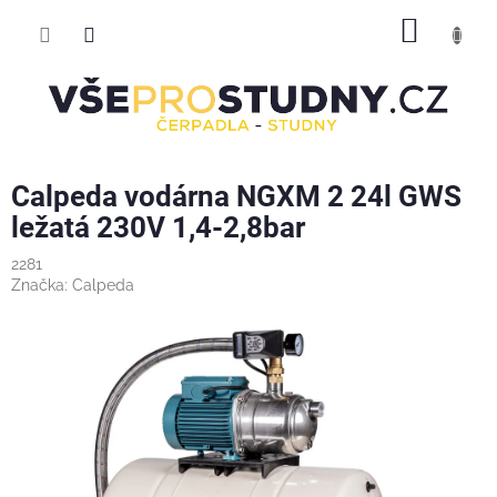
Přejít
NÁKUP
na
obsah
KOŠÍK
Calpeda vodárna NGXM 2 24l GWS
ležatá 230V 1,4-2,8bar
2281
Značka:
Calpeda