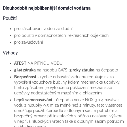
Dlouhodobě nejoblíbenější domácí vodárna
Použití
pro zásobování vodou ze studní
pro použití v domácnostech, rekreačních objektech
pro zavlažování
Výhody
ATEST
NA PITNOU VODU
5 let záruka
na nádobu GWS,
3 roky záruka
na čerpadlo
Bezpečnost
- rychlé odsávání vzduchu redukuje riziko
vytvoření vzduchové bubliny kolem mechanické ucpávky,
tímto způsobem je vyloučeno poškození mechanické
ucpávky nedostatečným mazáním a chlazením
Lepší samonasávání
- čerpadla verze NGX 3 a 4 nasávají
vodu z hloubky 9,5 m za méně než 2 minuty, tato vlastnost
umožňuje použití čerpadla s dlouhým sacím potrubím a
bezpečný provoz při instalacích s běžnou nasávací výškou
v nepříliš hlubokých vrtech také s dlouhým sacím potrubím
na hladinou vody